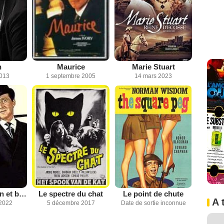
n
Maurice
Marie Stuart
2013
1 septembre 2005
14 mars 2023
Chapeau melon et bottes de cuir - 1961
Le spectre du chat
Le point de chute
A 
2022
5 décembre 2017
Date de sortie inconnue