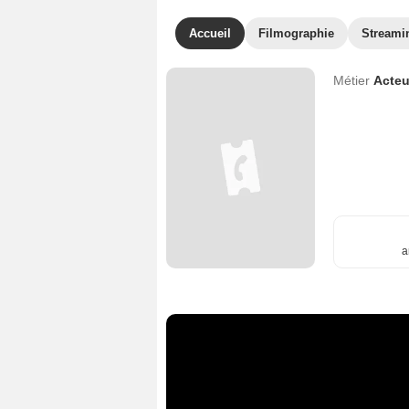
Accueil
Filmographie
Streami
Métier
Acteu
a