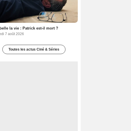
belle la vie : Patrick est-il mort ?
edi 7 août 2026
Toutes les actus Ciné & Séries