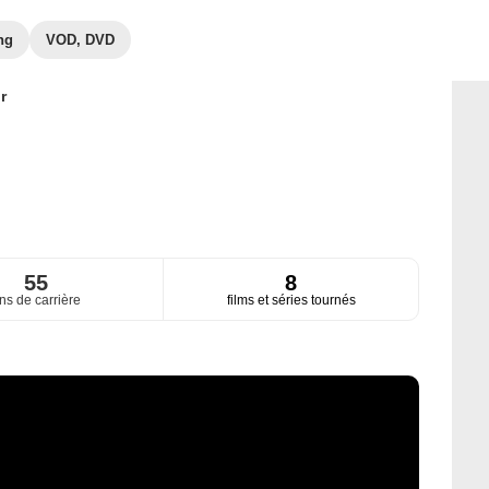
ng
VOD, DVD
r
55
8
ns de carrière
films et séries tournés