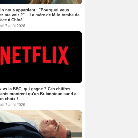
n nous appartient : "Pourquoi vous
ez me voir ?"... La mère de Milo tombe de
face à Chloé
edi 7 août 2026
ix vs la BBC, qui gagne ? Ces chiffres
ants montrent qu'un Britannique sur 4 a
son choix !
edi 7 août 2026