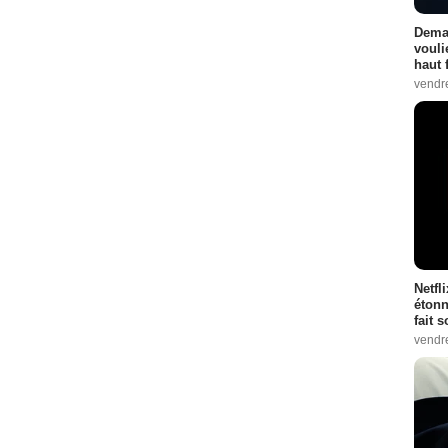
Demai
vouli
haut 
vendr
Netfl
étonn
fait 
vendr