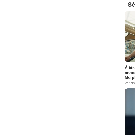
Sé
À bin
moins
Murph
vendr