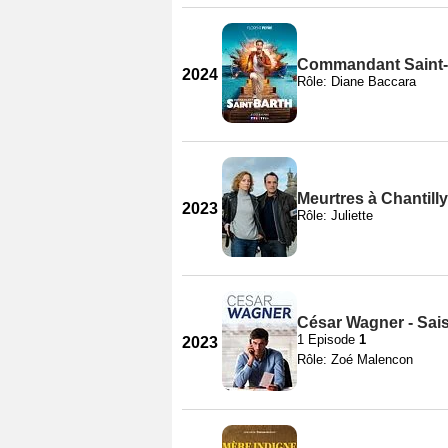
Commandant Saint-B
2024
Rôle: Diane Baccara
Meurtres à Chantilly
2023
Rôle: Juliette
César Wagner - Sai
1 Episode
1
2023
Rôle: Zoé Malencon