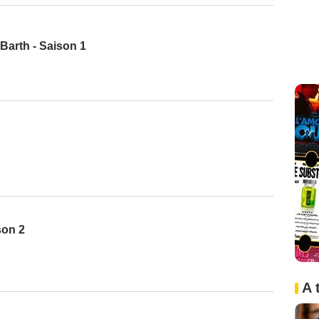
arth - Saison 1
son 2
A 