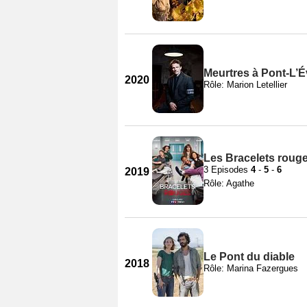
Meurtres à Pont-L’
2020
Rôle: Marion Letellier
Les Bracelets rouge
3 Episodes
4
-
5
-
6
2019
Rôle: Agathe
Le Pont du diable
2018
Rôle: Marina Fazergues