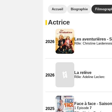
Accueil
Biographie
Filmograp
Actrice
Les aventurières - 
2026
Rôle: Christine Lardennoi
La relève
2026
Rôle: Adeline Leclerc
Face à face - Saison
1 Episode
7
2025