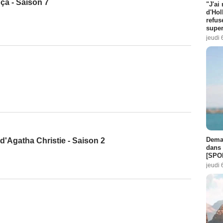
 ça - Saison 7
"J'ai
d'Hol
refus
super
jeudi 
Demai
d'Agatha Christie - Saison 2
dans 
[SPO
jeudi 