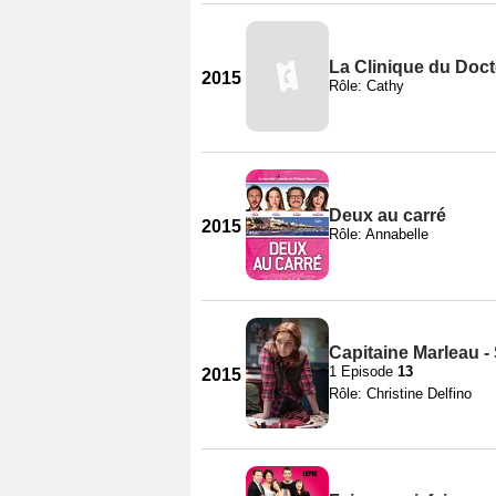
La Clinique du Doc
2015
Rôle: Cathy
Deux au carré
2015
Rôle: Annabelle
Capitaine Marleau -
1 Episode
13
2015
Rôle: Christine Delfino