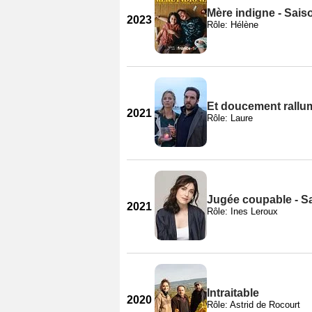
Mère indigne - Sais
2023
Rôle: Hélène
Et doucement rallum
2021
Rôle: Laure
Jugée coupable - S
2021
Rôle: Ines Leroux
Intraitable
2020
Rôle: Astrid de Rocourt