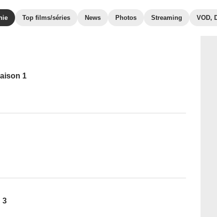
hie
Top films/séries
News
Photos
Streaming
VOD, 
Saison 1
s
 3