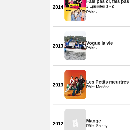
Fais pas ci, fais pas
2 Episodes
1
-
2
2014
Rôle: -
Vogue la vie
2013
Rôle: -
Les Petits meurtres 
2013
Rôle: Marlène
Mange
2012
Rôle: Shirley