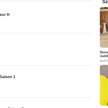
Sé
teur H
Demai
Judit
jeudi 
 Saison 1