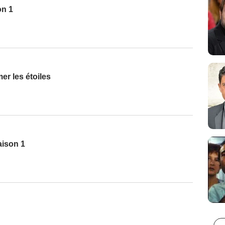
on 1
er les étoiles
aison 1