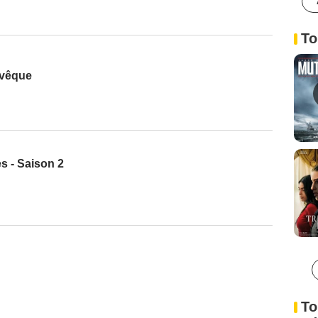
To
Évêque
s - Saison 2
To