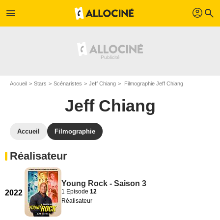
profil
menu
search
Accueil
Stars
Scénaristes
Jeff Chiang
Filmographie Jeff Chiang
Jeff Chiang
Accueil
Filmographie
Réalisateur
Young Rock - Saison 3
1 Episode
12
2022
Réalisateur