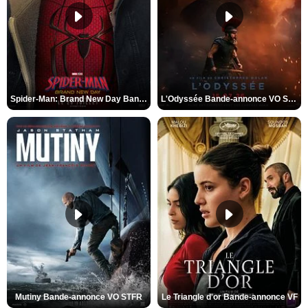
Spider-Man: Brand New Day Bande-annonce VO STFR
L'Odyssée Bande-annonce VO STFR
Mutiny Bande-annonce VO STFR
Le Triangle d'or Bande-annonce VF