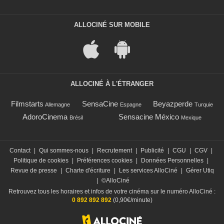
ALLOCINÉ SUR MOBILE
ALLOCINÉ À L'ÉTRANGER
Filmstarts
SensaCine
Beyazperde
Allemagne
Espagne
Turquie
AdoroCinema
Sensacine México
Brésil
Mexique
Contact
|
Qui sommes-nous
|
Recrutement
|
Publicité
|
CGU
|
CGV
|
Politique de cookies
|
Préférences cookies
|
Données Personnelles
|
Revue de presse
|
Charte d'écriture
|
Les services AlloCiné
|
Gérer Utiq
|
©AlloCiné
Retrouvez tous les horaires et infos de votre cinéma sur le numéro AlloCiné :
0 892 892 892
(0,90€/minute)