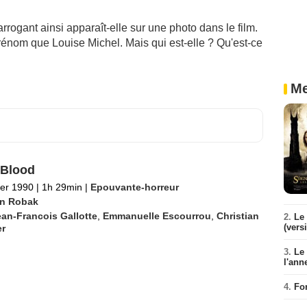
rogant ainsi apparaît-elle sur une photo dans le film.
énom que Louise Michel. Mais qui est-elle ? Qu'est-ce
Me
 Blood
ier 1990
|
1h 29min
|
Epouvante-horreur
in Robak
an-Francois Gallotte
,
Emmanuelle Escourrou
,
Christian
2.
Le 
(vers
er
3.
Le
l'ann
4.
Fo