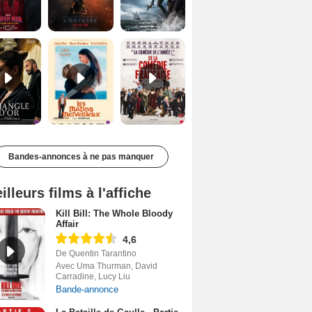
Le Triangle d'or Bande-annonce VF
Les Matins merveilleux Bande-annonce VF
De la Comédie-Française Teaser VF
Bandes-annonces à ne pas manquer
illeurs films à l'affiche
Kill Bill: The Whole Bloody
Affair
4,6
De Quentin Tarantino
Avec Uma Thurman, David
Carradine, Lucy Liu
Bande-annonce