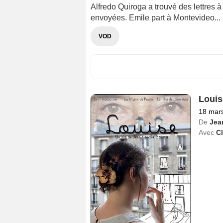
Alfredo Quiroga a trouvé des lettres a
envoyées. Emile part à Montevideo...
VOD
Louis
18 mar
De
Jea
Avec
C