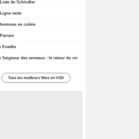
Liste de Schindler
Ligne verte
 hommes en colère
 Parrain
s Evadés
e Seigneur des anneaux : le retour du roi
Tous les meilleurs films en VOD