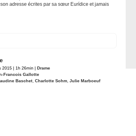
̀ son adresse écrites par sa sœur Eurídice et jamais
e
s 2015
|
1h 26min
|
Drame
n-Francois Gallotte
laudine Baschet
,
Charlotte Sohm
,
Julie Marboeuf