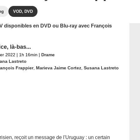
ng
VOD, DVD
 TV disponibles en DVD ou Blu-ray avec François
ce, là-bas...
ier 2022
|
1h 16min
|
Drame
ana Lastreto
ançois Frappier
,
Marieva Jaime Cortez
,
Susana Lastreto
risien, reçoit un message de l'Uruguay : un certain