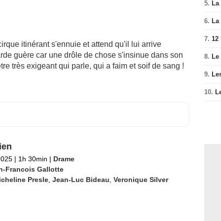
5.
La 
6.
La 
7.
12
rque itinérant s'ennuie et attend qu'il lui arrive
arde guère car une drôle de chose s'insinue dans son
8.
Le
tre très exigeant qui parle, qui a faim et soif de sang !
9.
Le
10.
L
ien
2025
|
1h 30min
|
Drame
n-Francois Gallotte
cheline Presle
,
Jean-Luc Bideau
,
Veronique Silver