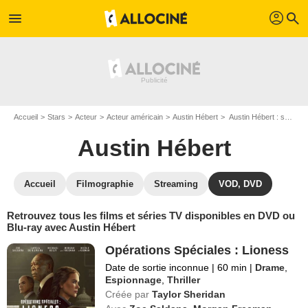
profil
menu
search
Accueil
Stars
Acteur
Acteur américain
Austin Hébert
Austin Hébert : ses Blu-Ray, DVD, VOD, SVOD
Austin Hébert
Accueil
Filmographie
Streaming
VOD, DVD
Retrouvez tous les films et séries TV disponibles en DVD ou
Blu-ray avec Austin Hébert
Opérations Spéciales : Lioness
Date de sortie inconnue
|
60 min
|
Drame
,
Espionnage
,
Thriller
Créée par
Taylor Sheridan