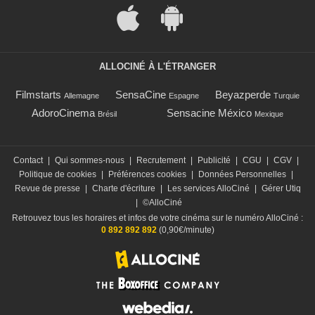
ALLOCINÉ À L'ÉTRANGER
Filmstarts
SensaCine
Beyazperde
Allemagne
Espagne
Turquie
AdoroCinema
Sensacine México
Brésil
Mexique
Contact
|
Qui sommes-nous
|
Recrutement
|
Publicité
|
CGU
|
CGV
|
Politique de cookies
|
Préférences cookies
|
Données Personnelles
|
Revue de presse
|
Charte d'écriture
|
Les services AlloCiné
|
Gérer Utiq
|
©AlloCiné
Retrouvez tous les horaires et infos de votre cinéma sur le numéro AlloCiné :
0 892 892 892
(0,90€/minute)