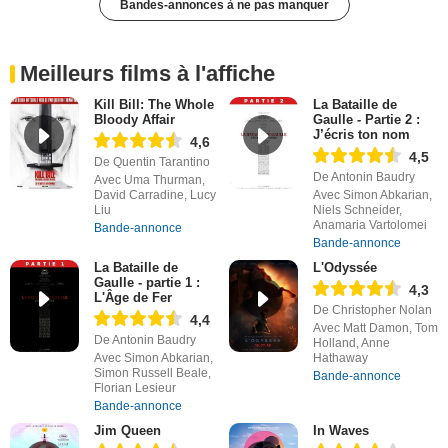
Bandes-annonces à ne pas manquer
Meilleurs films à l'affiche
Kill Bill: The Whole
La Bataille de
Bloody Affair
Gaulle - Partie 2 :
J’écris ton nom
4,6
4,5
De Quentin Tarantino
De Antonin Baudry
Avec Uma Thurman,
David Carradine, Lucy
Avec Simon Abkarian,
Liu
Niels Schneider,
Anamaria Vartolomei
Bande-annonce
Bande-annonce
La Bataille de
L'Odyssée
Gaulle - partie 1 :
4,3
L'Âge de Fer
De Christopher Nolan
4,4
Avec Matt Damon, Tom
De Antonin Baudry
Holland, Anne
Avec Simon Abkarian,
Hathaway
Simon Russell Beale,
Bande-annonce
Florian Lesieur
Bande-annonce
Jim Queen
In Waves