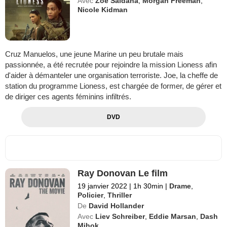
Avec
Zoe Saldana
,
Morgan Freeman
,
Nicole Kidman
Cruz Manuelos, une jeune Marine un peu brutale mais
passionnée, a été recrutée pour rejoindre la mission Lioness afin
d'aider à démanteler une organisation terroriste. Joe, la cheffe de
station du programme Lioness, est chargée de former, de gérer et
de diriger ces agents féminins infiltrés.
DVD
Ray Donovan Le film
19 janvier 2022
|
1h 30min
|
Drame
,
Policier
,
Thriller
De
David Hollander
Avec
Liev Schreiber
,
Eddie Marsan
,
Dash
Mihok