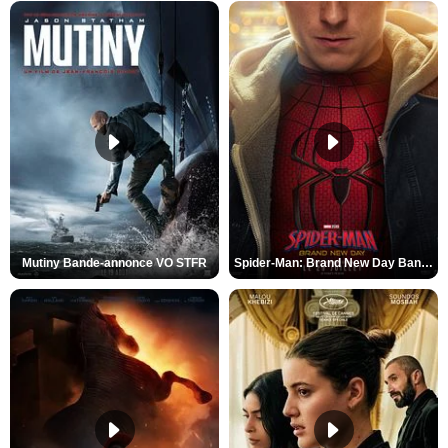
Mutiny Bande-annonce VO STFR
Spider-Man: Brand New Day Bande-annonce VO STFR