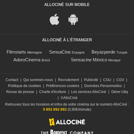
ALLOCINÉ SUR MOBILE
ALLOCINÉ À L'ÉTRANGER
Filmstarts
SensaCine
Beyazperde
Allemagne
Espagne
Turquie
AdoroCinema
Sensacine México
Brésil
Mexique
Contact
|
Qui sommes-nous
|
Recrutement
|
Publicité
|
CGU
|
CGV
|
Politique de cookies
|
Préférences cookies
|
Données Personnelles
|
Revue de presse
|
Charte d'écriture
|
Les services AlloCiné
|
Gérer Utiq
|
©AlloCiné
Retrouvez tous les horaires et infos de votre cinéma sur le numéro AlloCiné :
0 892 892 892
(0,90€/minute)