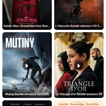
Spider-Man: Brand New Day Bande-annonce VO STFR
L'Odyssée Bande-annonce VO STFR
Mutiny Bande-annonce VO STFR
Le Triangle d'or Bande-annonce VF