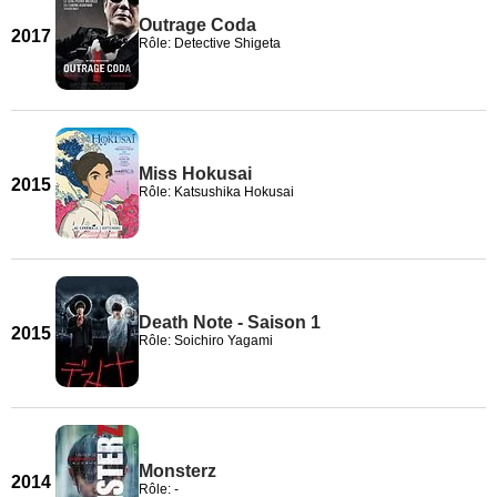
Outrage Coda
2017
Rôle: Detective Shigeta
Miss Hokusai
2015
Rôle: Katsushika Hokusai
Death Note - Saison 1
2015
Rôle: Soichiro Yagami
Monsterz
2014
Rôle: -