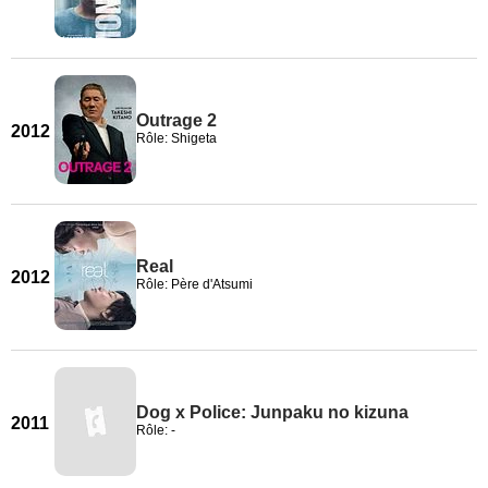
Outrage 2
2012
Rôle: Shigeta
Real
2012
Rôle: Père d'Atsumi
Dog x Police: Junpaku no kizuna
2011
Rôle: -