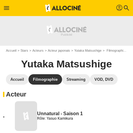
profil
menu
search
Accueil
Stars
Acteurs
Acteur japonais
Yutaka Matsushige
Filmographie Yutaka Matsushige
Yutaka Matsushige
Accueil
Filmographie
Streaming
VOD, DVD
Acteur
Unnatural - Saison 1
-
Rôle: Yasuo Kamikura