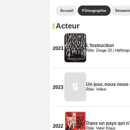
Accueil
Filmographie
Streami
Acteur
L'Instruction
2023
Rôle: Zeuge 33 | Häftling
Un jour, nous nous 
2023
Rôle: Volker
Dans un pays qui n'
2022
Rôle: Vater Klaus