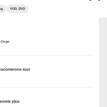
ng
VOD, DVD
s-Zeuge
raconterons tout
existe plus