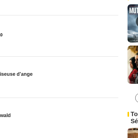
10
faiseuse d'ange
To
nwald
Sé