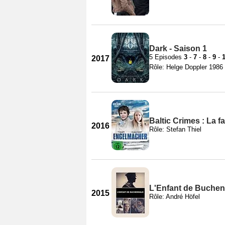
Dark - Saison 1
5 Episodes
3
-
7
-
8
-
9
-
2017
Rôle: Helge Doppler 1986
Baltic Crimes : La 
2016
Rôle: Stefan Thiel
L'Enfant de Buche
2015
Rôle: André Höfel