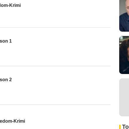
dom-Krimi
ison 1
ison 2
sedom-Krimi
To