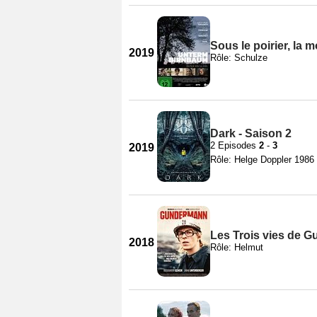
Sous le poirier, la m
2019
Rôle: Schulze
Dark - Saison 2
2 Episodes
2
-
3
2019
Rôle: Helge Doppler 1986
Les Trois vies de 
2018
Rôle: Helmut