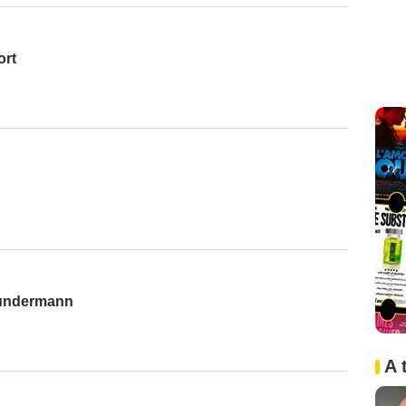
ort
Gundermann
A 