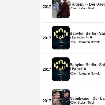
Trugspur - Der Use
2017
Rôle: Stefan Thiel
Babylon Berlin - Sa
2 Episodes
4
-
6
2017
Rôle: Hermann Nowak
Babylon Berlin - Sa
1 Episode
8
2017
Rôle: Hermann Nowak
Nebelwand - Der U
2017
Rôle: Stefan Thiel