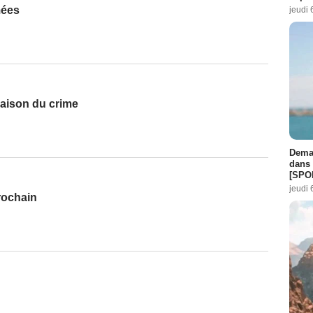
mées
jeudi 
maison du crime
Demai
dans 
[SPO
jeudi 
rochain