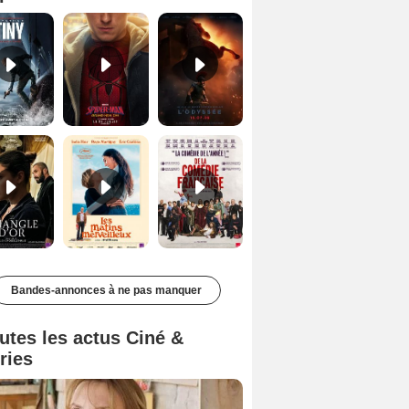
Le Triangle d'or Bande-annonce VF
Les Matins merveilleux Bande-annonce VF
De la Comédie-Française Teaser VF
Bandes-annonces à ne pas manquer
utes les actus Ciné &
ries