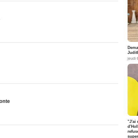
s
Demai
Judit
jeudi 
Honte
"J'ai
d'Hol
refus
super