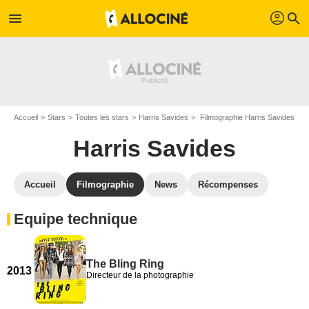
profil
menu
search
Accueil
Stars
Toutes les stars
Harris Savides
Filmographie Harris Savides
Harris Savides
Accueil
Filmographie
News
Récompenses
Equipe technique
The Bling Ring
2013
Directeur de la photographie