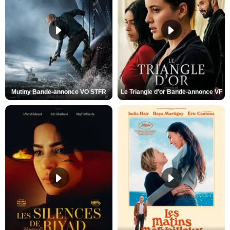
Mutiny Bande-annonce VO STFR
Le Triangle d'or Bande-annonce VF