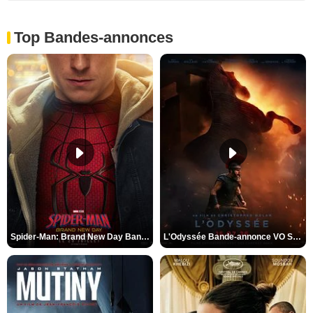
Top Bandes-annonces
Spider-Man: Brand New Day Bande-annonce VO STFR
L'Odyssée Bande-annonce VO STFR