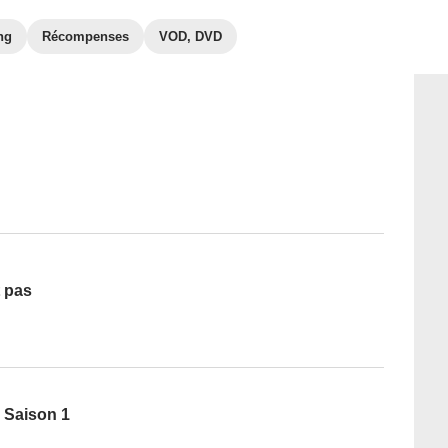
ng
Récompenses
VOD, DVD
t pas
 Saison 1