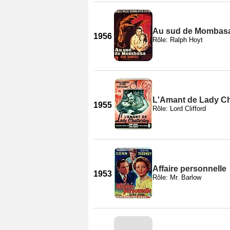
Au sud de Mombas
1956
Rôle: Ralph Hoyt
L'Amant de Lady Ch
1955
Rôle: Lord Clifford
Affaire personnelle
1953
Rôle: Mr. Barlow