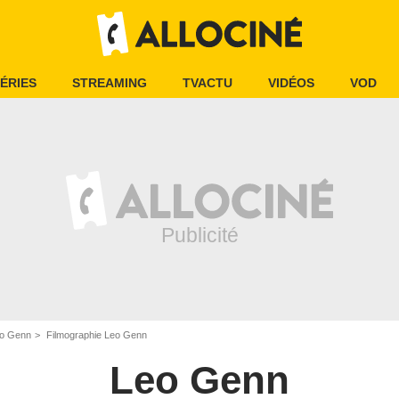
ÉRIES
STREAMING
TVACTU
VIDÉOS
VOD
o Genn
Filmographie Leo Genn
Leo Genn