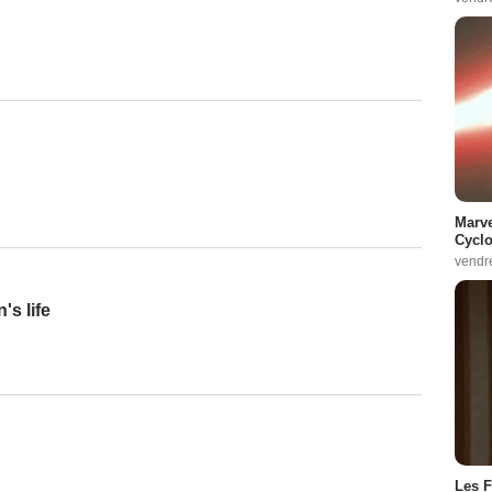
Marve
Cyclo
vendr
's life
Les F