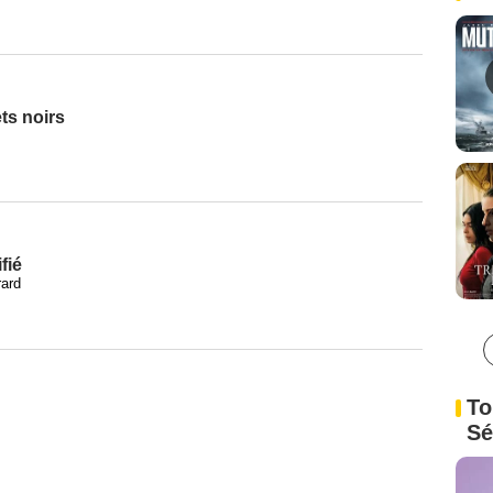
ts noirs
fié
rard
To
Sé