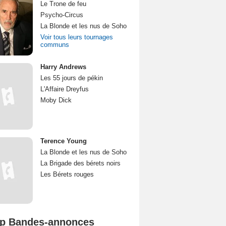
Le Trone de feu
Psycho-Circus
La Blonde et les nus de Soho
Voir tous leurs tournages
communs
Harry Andrews
Les 55 jours de pékin
L'Affaire Dreyfus
Moby Dick
Terence Young
La Blonde et les nus de Soho
La Brigade des bérets noirs
Les Bérets rouges
p Bandes-annonces
Mutiny Bande-annonce VO STFR
Spider-Man: Brand New Day Bande-annonce VO STFR
L'Odyssée Bande-annonce VO STFR