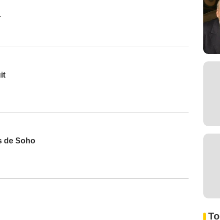
r
it
us de Soho
To