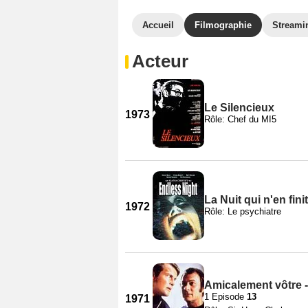
Accueil
Filmographie
Streami
Acteur
Le Silencieux
1973
Rôle: Chef du MI5
La Nuit qui n'en fini
1972
Rôle: Le psychiatre
Amicalement vôtre -
1 Episode
13
1971