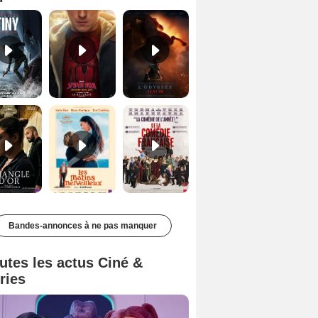
Le Triangle d'or Bande-annonce VF
Les Matins merveilleux Bande-annonce VF
De la Comédie-Française Teaser VF
Bandes-annonces à ne pas manquer
utes les actus Ciné &
ries