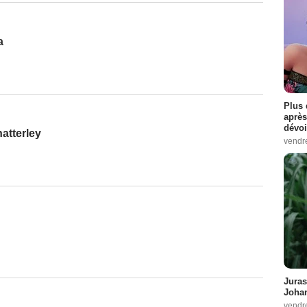
a
Plus 
après
dévoi
atterley
vendr
Juras
Johan
vendr