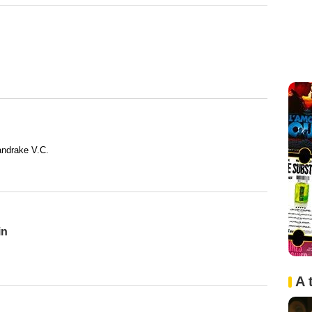
andrake V.C.
in
A 