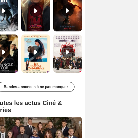
Le Triangle d'or Bande-annonce VF
Les Matins merveilleux Bande-annonce VF
De la Comédie-Française Teaser VF
Bandes-annonces à ne pas manquer
utes les actus Ciné &
ries