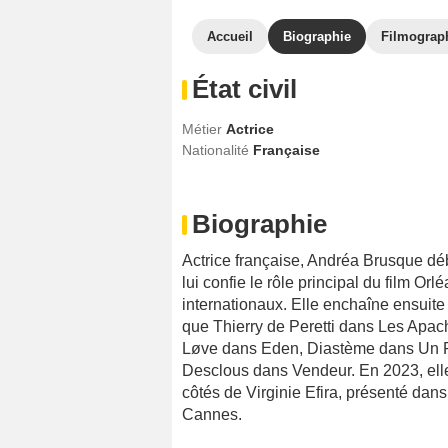
Accueil
Biographie
Filmograp
État civil
Métier
Actrice
Nationalité
Française
Biographie
Actrice française, Andréa Brusque déb
lui confie le rôle principal du film Or
internationaux. Elle enchaîne ensuite
que Thierry de Peretti dans Les Apac
Løve dans Eden, Diastème dans Un Fr
Desclous dans Vendeur. En 2023, ell
côtés de Virginie Efira, présenté dan
Cannes.