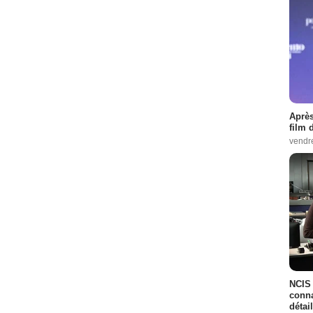
Après
film 
vendr
NCIS 
conna
détai