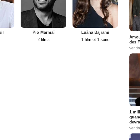
ir
Pio Marmaï
Luàna Bajrami
Je
Amour
2 films
1 film et 1 série
des F
vendr
1 mil
quand
devra
vendr