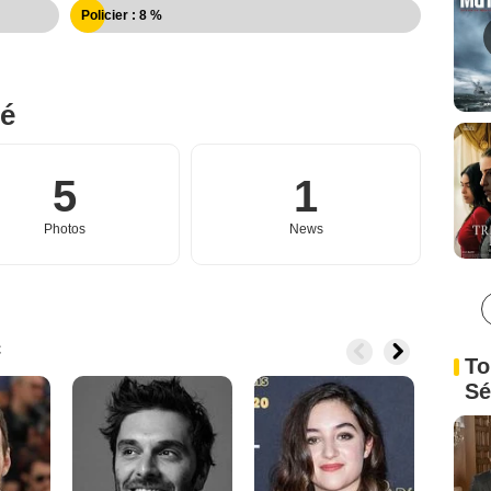
Policier : 8 %
né
5
1
Photos
News
c
To
Sé