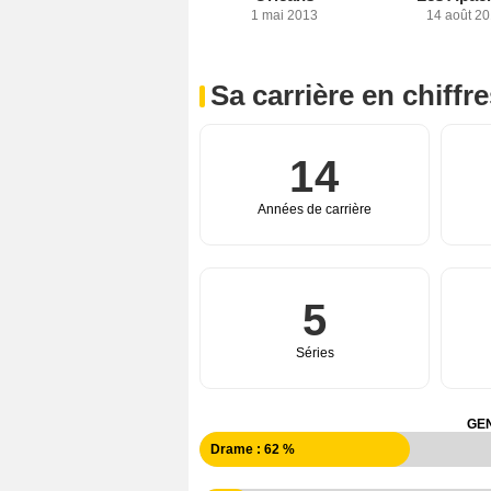
1 mai 2013
14 août 2
Sa carrière en chiffr
14
Années de carrière
5
Séries
GEN
Drame : 62 %