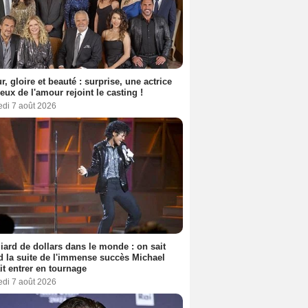
anne Rosa
Frederic Andrau
Diastème
, gloire et beauté : surprise, une actrice
2 films
2 films
2 films
eux de l'amour rejoint le casting !
edi 7 août 2026
liard de dollars dans le monde : on sait
 la suite de l'immense succès Michael
it entrer en tournage
edi 7 août 2026