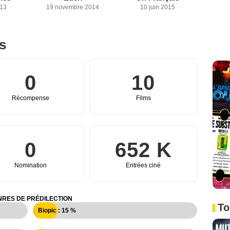
013
19 novembre 2014
10 juin 2015
es
0
10
Récompense
Films
0
652 K
Nomination
Entrées ciné
RES DE PRÉDILECTION
To
Biopic : 15 %