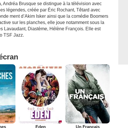
, Andréa Brusque se distingue à la télévision avec
des légendes, créée par Éric Rochant, Têtard avec
monde ment d’Akim Isker ainsi que la comédie Boomers
ctive sur les planches, elle joue notamment sous la
s Lavaudant, Diastème, Hélène François. Elle est
io TSF Jazz.
'écran
hes
Eden
Un Français