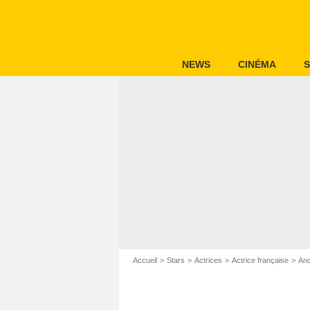
NEWS
CINÉMA
S
Accueil
Stars
Actrices
Actrice française
And