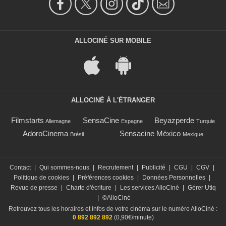
ALLOCINÉ SUR MOBILE
ALLOCINÉ À L'ÉTRANGER
Filmstarts
SensaCine
Beyazperde
Allemagne
Espagne
Turquie
AdoroCinema
Sensacine México
Brésil
Mexique
Contact
|
Qui sommes-nous
|
Recrutement
|
Publicité
|
CGU
|
CGV
|
Politique de cookies
|
Préférences cookies
|
Données Personnelles
|
Revue de presse
|
Charte d'écriture
|
Les services AlloCiné
|
Gérer Utiq
|
©AlloCiné
Retrouvez tous les horaires et infos de votre cinéma sur le numéro AlloCiné :
0 892 892 892
(0,90€/minute)