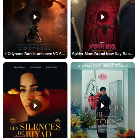
L'Odyssée Bande-annonce VO STFR
Spider-Man: Brand New Day Bande-annonce VO STFR