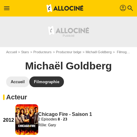
profil
menu
search
Accueil
Stars
Producteurs
Producteur belge
Michaël Goldberg
Filmographie Michaël Goldberg
Michaël Goldberg
Accueil
Filmographie
Acteur
Chicago Fire - Saison 1
2 Episodes
8
-
23
2012
Rôle: Gary