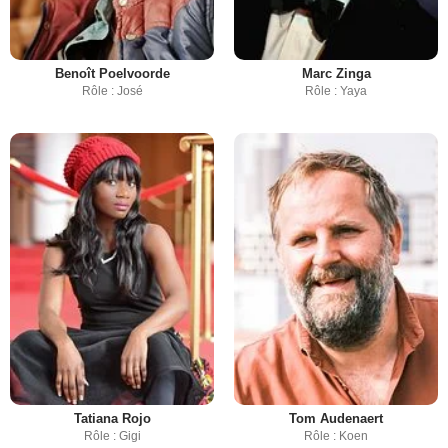
Benoît Poelvoorde
Marc Zinga
Rôle : José
Rôle : Yaya
Tatiana Rojo
Tom Audenaert
Rôle : Gigi
Rôle : Koen