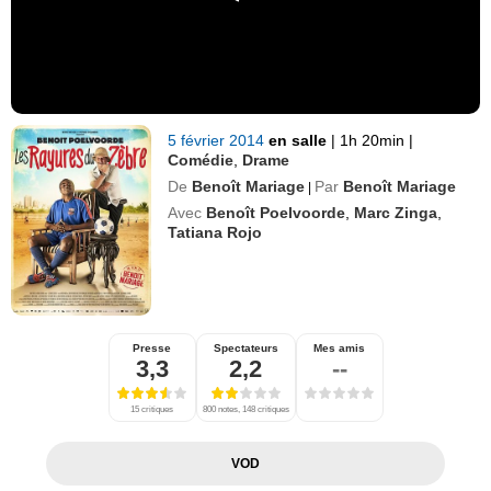
5 février 2014
en salle
|
1h 20min
|
Comédie
,
Drame
De
Benoît Mariage
Par
Benoît Mariage
|
Avec
Benoît Poelvoorde
,
Marc Zinga
,
Tatiana Rojo
Presse
Spectateurs
Mes amis
3,3
2,2
--
15 critiques
800 notes, 148 critiques
VOD