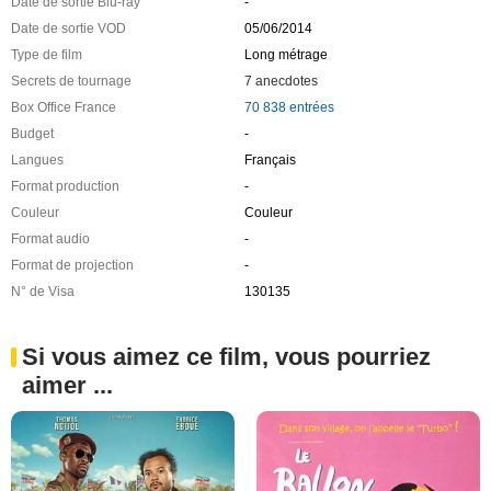
Date de sortie Blu-ray
-
Date de sortie VOD
05/06/2014
Type de film
Long métrage
Secrets de tournage
7 anecdotes
Box Office France
70 838 entrées
Budget
-
Langues
Français
Format production
-
Couleur
Couleur
Format audio
-
Format de projection
-
N° de Visa
130135
Si vous aimez ce film, vous pourriez
aimer ...