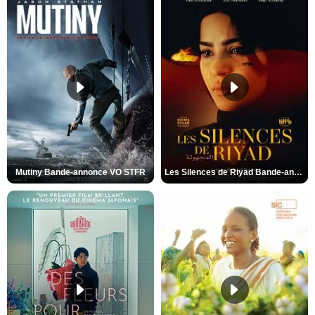
Mutiny Bande-annonce VO STFR
Les Silences de Riyad Bande-annonce VO STFR