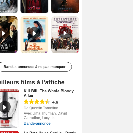
Le Triangle d'or Bande-annonce VF
Les Matins merveilleux Bande-annonce VF
De la Comédie-Française Teaser VF
Bandes-annonces à ne pas manquer
illeurs films à l'affiche
Kill Bill: The Whole Bloody
Affair
4,6
De Quentin Tarantino
Avec Uma Thurman, David
Carradine, Lucy Liu
Bande-annonce