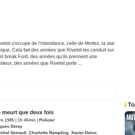
etot s'occupe de l'intendance, celle de Mortez, la star
ique. Cela fait des années que Rivetot les conduit sur
rnel break Ford, des années qu'ils prennent une
iteux, des années que Rivetot porte ...
To
 meurt que deux fois
re 1985
|
1h 45min
|
Policier
ques Deray
chel Serrault
,
Charlotte Rampling
,
Xavier Deluc