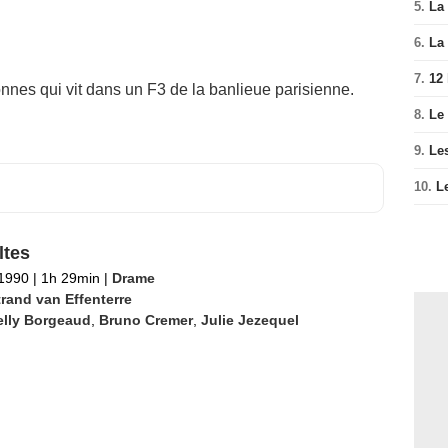
5.
La 
6.
La 
7.
12
sonnes qui vit dans un F3 de la banlieue parisienne.
8.
Le
9.
Le
10.
L
tes
 1990
|
1h 29min
|
Drame
trand van Effenterre
elly Borgeaud
,
Bruno Cremer
,
Julie Jezequel