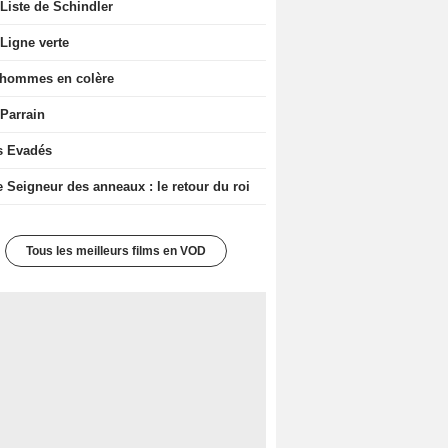
Liste de Schindler
Ligne verte
 hommes en colère
 Parrain
s Evadés
e Seigneur des anneaux : le retour du roi
Tous les meilleurs films en VOD