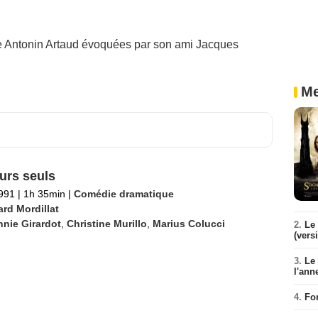
te Antonin Artaud évoquées par son ami Jacques
Me
urs seuls
1991
|
1h 35min
|
Comédie dramatique
rd Mordillat
nie Girardot
,
Christine Murillo
,
Marius Colucci
2.
Le 
(vers
3.
Le
l'ann
4.
Fo