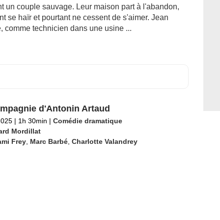
nt un couple sauvage. Leur maison part à l'abandon,
ent se haïr et pourtant ne cessent de s'aimer. Jean
e, comme technicien dans une usine ...
mpagnie d'Antonin Artaud
2025
|
1h 30min
|
Comédie dramatique
rd Mordillat
ami Frey
,
Marc Barbé
,
Charlotte Valandrey