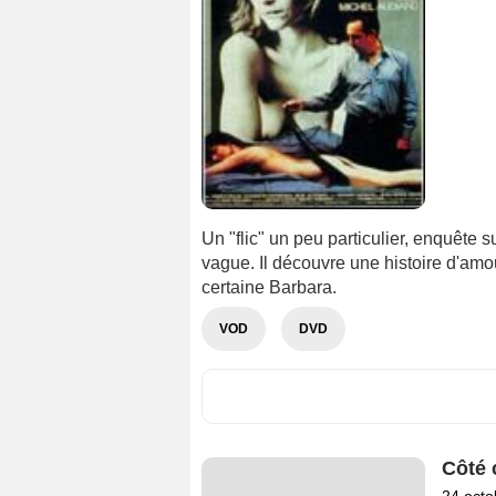
Un "flic" un peu particulier, enquête s
vague. Il découvre une histoire d'amou
certaine Barbara.
VOD
DVD
Côté 
24 octo