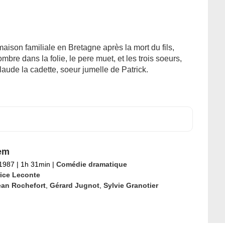
aison familiale en Bretagne après la mort du fils,
ombre dans la folie, le pere muet, et les trois soeurs,
Claude la cadette, soeur jumelle de Patrick.
em
 1987
|
1h 31min
|
Comédie dramatique
rice Leconte
ean Rochefort
,
Gérard Jugnot
,
Sylvie Granotier