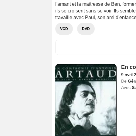
l'amant et la maîtresse de Ben, forme
ils se croisent sans se voir. Ils sembl
travaille avec Paul, son ami d'enfanc
VOD
DVD
En co
9 avril 
De
Géra
Avec
S