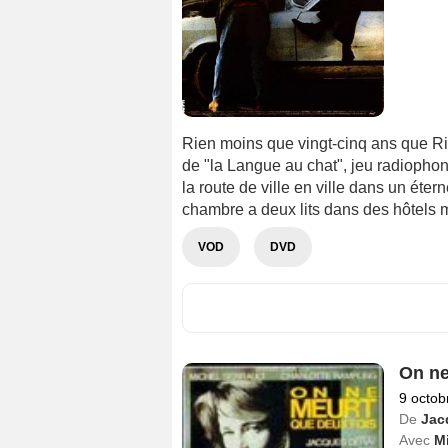
Rien moins que vingt-cinq ans que Riv
de "la Langue au chat", jeu radiophon
la route de ville en ville dans un éte
chambre a deux lits dans des hôtels m
VOD
DVD
On ne
9 octob
De
Jac
Avec
Mi