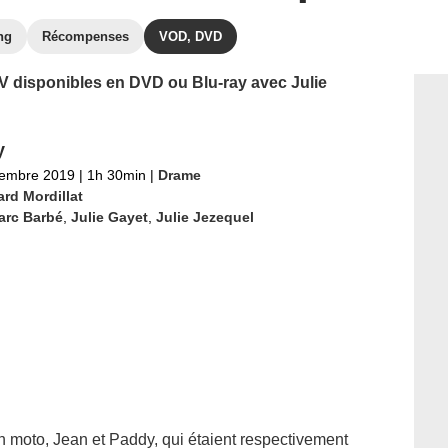
ng
Récompenses
VOD, DVD
 TV disponibles en DVD ou Blu-ray avec Julie
y
tembre 2019
|
1h 30min
|
Drame
rd Mordillat
arc Barbé
,
Julie Gayet
,
Julie Jezequel
en moto, Jean et Paddy, qui étaient respectivement