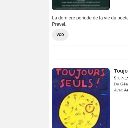
La dernière période de la vie du poè
Prevel.
VOD
Toujo
5 juin 
De
Géra
Avec
An