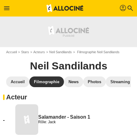
profil
menu
search
Accueil
Stars
Acteurs
Neil Sandilands
Filmographie Neil Sandilands
Neil Sandilands
Accueil
Filmographie
News
Photos
Streaming
Acteur
Salamander - Saison 1
-
Rôle: Jack