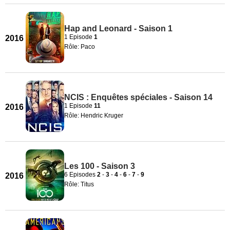
Hap and Leonard - Saison 1
1 Episode
1
2016
Rôle: Paco
NCIS : Enquêtes spéciales - Saison 14
1 Episode
11
2016
Rôle: Hendric Kruger
Les 100 - Saison 3
6 Episodes
2
-
3
-
4
-
6
-
7
-
9
2016
Rôle: Titus