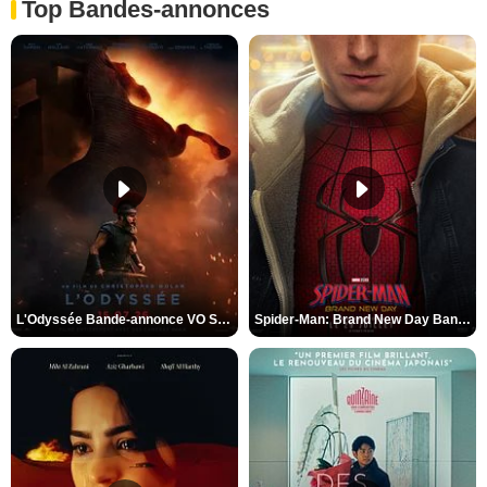
Top Bandes-annonces
L'Odyssée Bande-annonce VO STFR
Spider-Man: Brand New Day Bande-annonce VO STFR