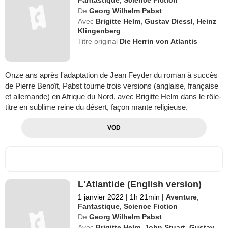
De
Georg Wilhelm Pabst
Avec
Brigitte Helm
,
Gustav Diessl
,
Heinz
Klingenberg
Titre original
Die Herrin von Atlantis
Onze ans après l'adaptation de Jean Feyder du roman à succès
de Pierre Benoît, Pabst tourne trois versions (anglaise, française
et allemande) en Afrique du Nord, avec Brigitte Helm dans le rôle-
titre en sublime reine du désert, façon mante religieuse.
VOD
L'Atlantide (English version)
1 janvier 2022
|
1h 21min
|
Aventure
,
Fantastique
,
Science Fiction
De
Georg Wilhelm Pabst
Avec
Brigitte Helm
,
John Stuart
,
Gustav