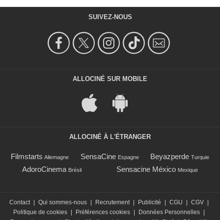
SUIVEZ-NOUS
ALLOCINÉ SUR MOBILE
ALLOCINÉ À L'ÉTRANGER
Filmstarts
SensaCine
Beyazperde
Allemagne
Espagne
Turquie
AdoroCinema
Sensacine México
Brésil
Mexique
Contact
|
Qui sommes-nous
|
Recrutement
|
Publicité
|
CGU
|
CGV
|
Politique de cookies
|
Préférences cookies
|
Données Personnelles
|