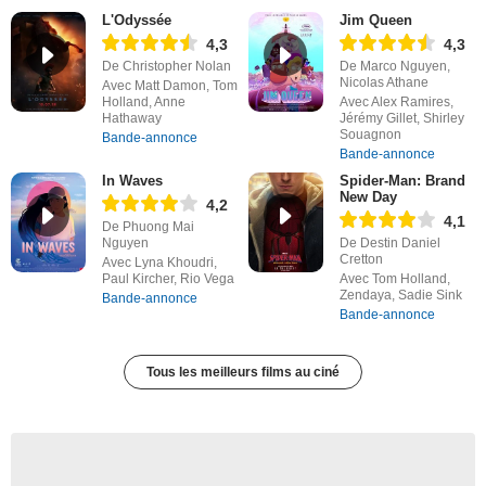
L'Odyssée
Jim Queen
4,3
4,3
De Christopher Nolan
De Marco Nguyen,
Nicolas Athane
Avec Matt Damon, Tom
Holland, Anne
Avec Alex Ramires,
Hathaway
Jérémy Gillet, Shirley
Souagnon
Bande-annonce
Bande-annonce
In Waves
Spider-Man: Brand
New Day
4,2
4,1
De Phuong Mai
Nguyen
De Destin Daniel
Cretton
Avec Lyna Khoudri,
Paul Kircher, Rio Vega
Avec Tom Holland,
Zendaya, Sadie Sink
Bande-annonce
Bande-annonce
Tous les meilleurs films au ciné