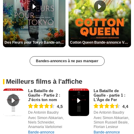
Des Fleurs pour Tokyo Bande-annonce VO STFR
Cotton Queen Bande-annonce VO STFR
Bandes-annonces à ne pas manquer
Meilleurs films à l'affiche
La Bataille de
La Bataille de
Gaulle - Partie 2 :
Gaulle - partie 1 :
J’écris ton nom
L'Âge de Fer
4,5
4,4
De Antonin Baudry
De Antonin Baudry
Avec Simon Abkarian,
Avec Simon Abkarian,
Niels Schneider,
Simon Russell Beale,
Anamaria Vartolomei
Florian Lesieur
Bande-annonce
Bande-annonce