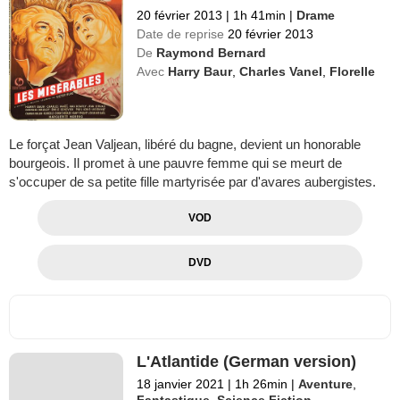
20 février 2013
|
1h 41min
|
Drame
Date de reprise
20 février 2013
De
Raymond Bernard
Avec
Harry Baur
,
Charles Vanel
,
Florelle
Le forçat Jean Valjean, libéré du bagne, devient un honorable
bourgeois. Il promet à une pauvre femme qui se meurt de
s'occuper de sa petite fille martyrisée par d'avares aubergistes.
VOD
DVD
L'Atlantide (German version)
18 janvier 2021
|
1h 26min
|
Aventure
,
Fantastique
,
Science Fiction