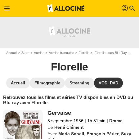
profil
menu
search
Accueil
Stars
Actrice
Actrice française
Florelle
Florelle : ses Blu-Ray, DVD, VOD, SVOD
Florelle
Accueil
Filmographie
Streaming
VOD, DVD
Retrouvez tous les films et séries TV disponibles en DVD ou
Blu-ray avec Florelle
Gervaise
5 septembre 1956
|
1h 51min
|
Drame
De
René Clément
Avec
Maria Schell
,
François Périer
,
Suzy