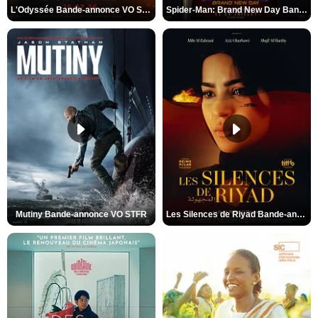
L'Odyssée Bande-annonce VO STFR
Spider-Man: Brand New Day Bande-annonce VO STFR
Mutiny Bande-annonce VO STFR
Les Silences de Riyad Bande-annonce VO STFR