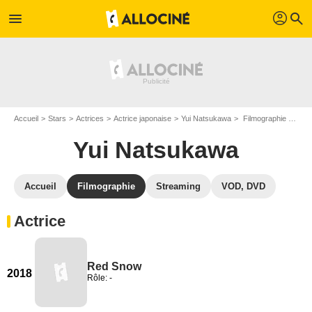
profil
menu
search
Accueil
Stars
Actrices
Actrice japonaise
Yui Natsukawa
Filmographie Yui Natsukawa
Yui Natsukawa
Accueil
Filmographie
Streaming
VOD, DVD
Actrice
Red Snow
2018
Rôle: -