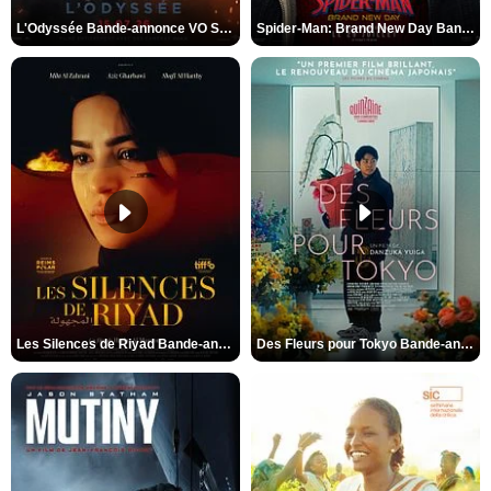
L'Odyssée Bande-annonce VO STFR
Spider-Man: Brand New Day Bande-annonce VO STFR
Les Silences de Riyad Bande-annonce VO STFR
Des Fleurs pour Tokyo Bande-annonce VO STFR