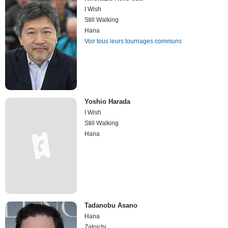
I Wish
Still Walking
Hana
Voir tous leurs tournages communs
Yoshio Harada
I Wish
Still Walking
Hana
Tadanobu Asano
Hana
Zatoichi