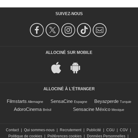
SUIVEZ-NOUS
ALLOCINÉ SUR MOBILE
ALLOCINÉ À L'ÉTRANGER
Filmstarts
SensaCine
Beyazperde
Allemagne
Espagne
Turquie
AdoroCinema
Sensacine México
Brésil
Mexique
Contact
|
Qui sommes-nous
|
Recrutement
|
Publicité
|
CGU
|
CGV
|
Politique de cookies
|
Préférences cookies
|
Données Personnelles
|