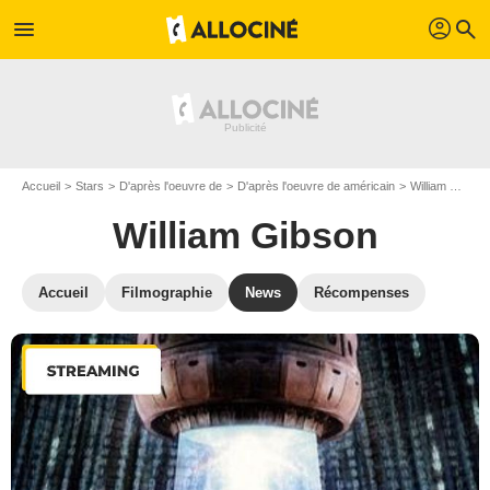
profil
menu
search
Accueil
Stars
D'après l'oeuvre de
D'après l'oeuvre de américain
William Gibson
William Gibson
Accueil
Filmographie
News
Récompenses