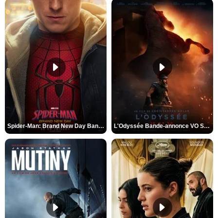
Spider-Man: Brand New Day Bande-annonce VO STFR
L'Odyssée Bande-annonce VO STFR