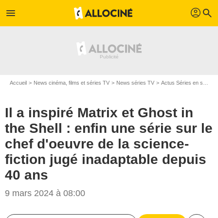
profil
menu
search
Accueil
News cinéma, films et séries TV
News séries TV
Actus Séries en streaming
Il a inspiré Matrix et Ghost in
the Shell : enfin une série sur le
chef d'oeuvre de la science-
fiction jugé inadaptable depuis
40 ans
CBS
9 mars 2024 à 08:00