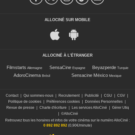
ALLOCINÉ SUR MOBILE
ALLOCINÉ À L'ÉTRANGER
Filmstarts
SensaCine
Beyazperde
Allemagne
Espagne
Turquie
AdoroCinema
Sensacine México
Brésil
Mexique
Contact
|
Qui sommes-nous
|
Recrutement
|
Publicité
|
CGU
|
CGV
|
Politique de cookies
|
Préférences cookies
|
Données Personnelles
|
Revue de presse
|
Charte d'écriture
|
Les services AlloCiné
|
Gérer Utiq
|
©AlloCiné
Retrouvez tous les horaires et infos de votre cinéma sur le numéro AlloCiné :
0 892 892 892
(0,90€/minute)