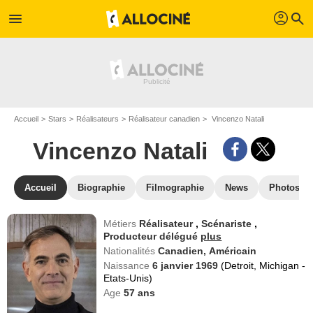
profil
menu
search
Accueil
Stars
Réalisateurs
Réalisateur canadien
Vincenzo Natali
Vincenzo Natali
Accueil
Biographie
Filmographie
News
Photos
Métiers
Réalisateur
,
Scénariste
,
Producteur délégué
plus
Nationalités
Canadien,
Américain
Naissance
6 janvier 1969
(Detroit, Michigan -
Etats-Unis)
Age
57
ans