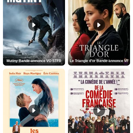
Mutiny Bande-annonce VO STFR
Le Triangle d'or Bande-annonce VF