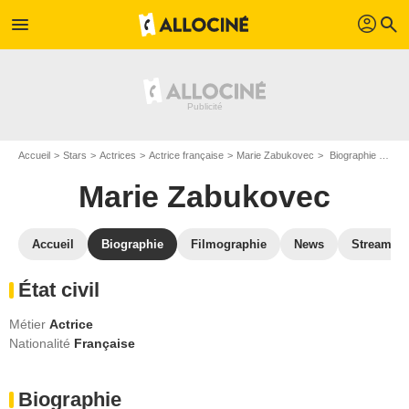
profil
menu
search
Accueil
Stars
Actrices
Actrice française
Marie Zabukovec
Biographie Marie Zabukovec
Marie Zabukovec
Accueil
Biographie
Filmographie
News
Streamin
État civil
Métier
Actrice
Nationalité
Française
Biographie