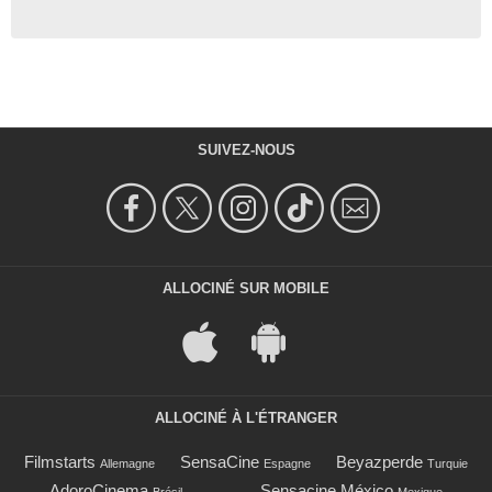
SUIVEZ-NOUS
ALLOCINÉ SUR MOBILE
ALLOCINÉ À L'ÉTRANGER
Filmstarts
SensaCine
Beyazperde
Allemagne
Espagne
Turquie
AdoroCinema
Sensacine México
Brésil
Mexique