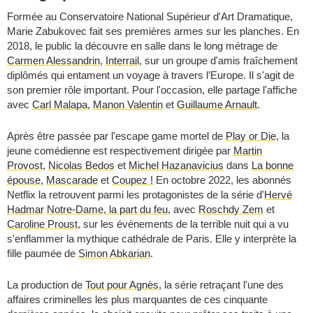
Formée au Conservatoire National Supérieur d'Art Dramatique,
Marie Zabukovec fait ses premières armes sur les planches. En
2018, le public la découvre en salle dans le long métrage de
Carmen Alessandrin
,
Interrail
, sur un groupe d'amis fraîchement
diplômés qui entament un voyage à travers l’Europe. Il s'agit de
son premier rôle important. Pour l'occasion, elle partage l'affiche
avec
Carl Malapa
,
Manon Valentin
et
Guillaume Arnault
.
Après être passée par l'escape game mortel de
Play or Die
, la
jeune comédienne est respectivement dirigée par
Martin
Provost
,
Nicolas Bedos
et
Michel Hazanavicius
dans
La bonne
épouse
,
Mascarade
et
Coupez !
En octobre 2022, les abonnés
Netflix la retrouvent parmi les protagonistes de la série d'
Hervé
Hadmar
Notre-Dame, la part du feu
, avec
Roschdy Zem
et
Caroline Proust
, sur les événements de la terrible nuit qui a vu
s'enflammer la mythique cathédrale de Paris. Elle y interprète la
fille paumée de
Simon Abkarian
.
La production de
Tout pour Agnès
, la série retraçant l'une des
affaires criminelles les plus marquantes de ces cinquante