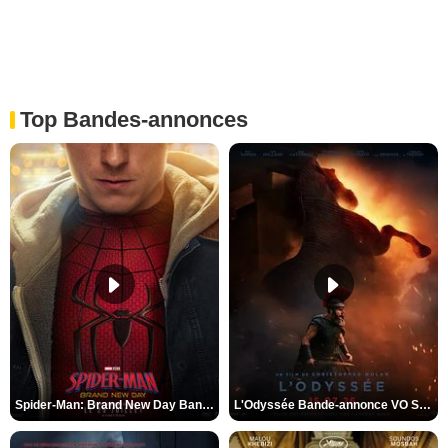
Top Bandes-annonces
Spider-Man: Brand New Day Bande-annonce VO STFR
L'Odyssée Bande-annonce VO STFR