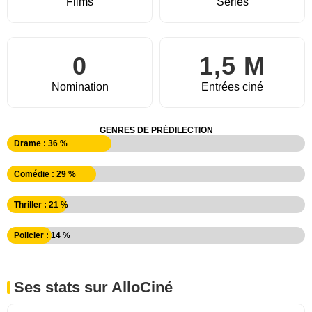
Films
Séries
0
1,5 M
Nomination
Entrées ciné
GENRES DE PRÉDILECTION
Drame : 36 %
Comédie : 29 %
Thriller : 21 %
Policier : 14 %
Ses stats sur AlloCiné