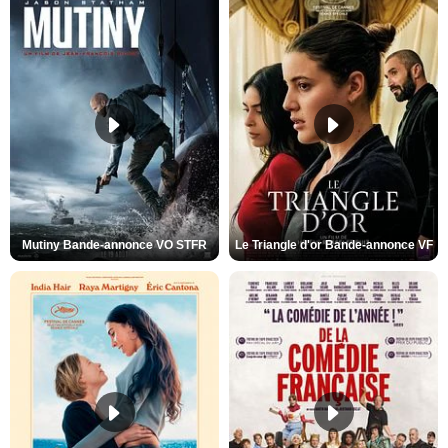
Mutiny Bande-annonce VO STFR
Le Triangle d'or Bande-annonce VF