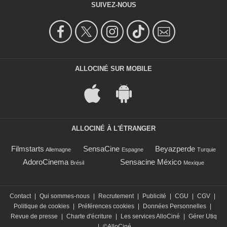
SUIVEZ-NOUS
ALLOCINÉ SUR MOBILE
ALLOCINÉ À L'ÉTRANGER
Filmstarts
SensaCine
Beyazperde
Allemagne
Espagne
Turquie
AdoroCinema
Sensacine México
Brésil
Mexique
Contact
|
Qui sommes-nous
|
Recrutement
|
Publicité
|
CGU
|
CGV
|
Politique de cookies
|
Préférences cookies
|
Données Personnelles
|
Revue de presse
|
Charte d'écriture
|
Les services AlloCiné
|
Gérer Utiq
|
©AlloCiné