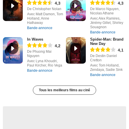
4,3
4,3
De Christopher Nolan
De Marco Nguyen,
Nicolas Athane
Avec Matt Damon, Tom
Holland, Anne
Avec Alex Ramires,
Hathaway
Jérémy Gillet, Shirley
Souagnon
Bande-annonce
Bande-annonce
In Waves
Spider-Man: Brand
New Day
4,2
4,1
De Phuong Mai
Nguyen
De Destin Daniel
Cretton
Avec Lyna Khoudri,
Paul Kircher, Rio Vega
Avec Tom Holland,
Zendaya, Sadie Sink
Bande-annonce
Bande-annonce
Tous les meilleurs films au ciné