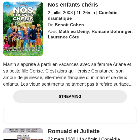
Nos enfants chéris
2 juillet 2003
|
1h 26min
|
Comédie
dramatique
De
Benoit Cohen
Avec
Mathieu Demy
,
Romane Bohringer
,
Laurence Côte
Martin s'apprête à partir en vacances avec sa femme Ariane et
sa petite fille Cerise. C'est alors qu'il croise Constance, son
amour de jeunesse, elle-même flanquée d'un mari et de deux
enfants. Les vieux sentiments ne tardent pas à refaire surface...
STREAMING
Romuald et Juliette
22 mars 1989
|
1h 48min
|
Comédie
,