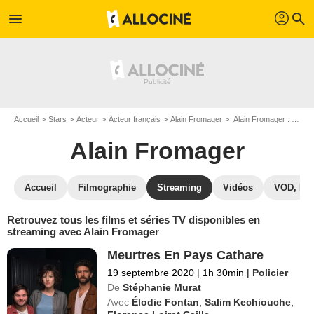
profil
menu
search
Accueil
Stars
Acteur
Acteur français
Alain Fromager
Alain Fromager : Films et séries online
Alain Fromager
Accueil
Filmographie
Streaming
Vidéos
VOD, DV
Retrouvez tous les films et séries TV disponibles en
streaming avec Alain Fromager
Meurtres En Pays Cathare
19 septembre 2020
|
1h 30min
|
Policier
De
Stéphanie Murat
Avec
Élodie Fontan
,
Salim Kechiouche
,