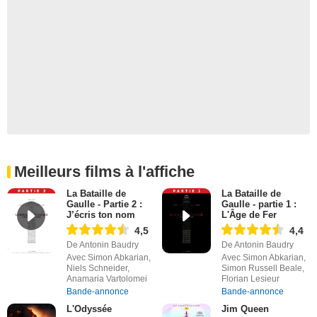
Meilleurs films à l'affiche
La Bataille de
La Bataille de
Gaulle - Partie 2 :
Gaulle - partie 1 :
J’écris ton nom
L'Âge de Fer
4,5
4,4
De Antonin Baudry
De Antonin Baudry
Avec Simon Abkarian,
Avec Simon Abkarian,
Niels Schneider,
Simon Russell Beale,
Anamaria Vartolomei
Florian Lesieur
Bande-annonce
Bande-annonce
L'Odyssée
Jim Queen