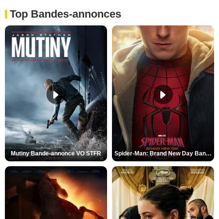
Top Bandes-annonces
Mutiny Bande-annonce VO STFR
Spider-Man: Brand New Day Bande-annonce VO STFR