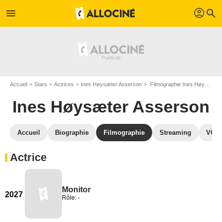
profil
menu
search
Accueil
Stars
Actrices
Ines Høysæter Asserson
Filmographie Ines Høysæter Asserson
Ines Høysæter Asserson
Accueil
Biographie
Filmographie
Streaming
VOD,
Actrice
Monitor
2027
Rôle: -