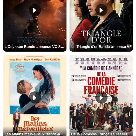
L'Odyssée Bande-annonce VO STFR
Le Triangle d'or Bande-annonce VF
Les Matins merveilleux Bande-annonce VF
De la Comédie-Française Teaser VF