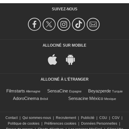
SUIVEZ-NOUS
ALLOCINÉ SUR MOBILE
ALLOCINÉ À L'ÉTRANGER
Filmstarts
SensaCine
Beyazperde
Allemagne
Espagne
Turquie
AdoroCinema
Sensacine México
Brésil
Mexique
Contact
|
Qui sommes-nous
|
Recrutement
|
Publicité
|
CGU
|
CGV
|
Politique de cookies
|
Préférences cookies
|
Données Personnelles
|