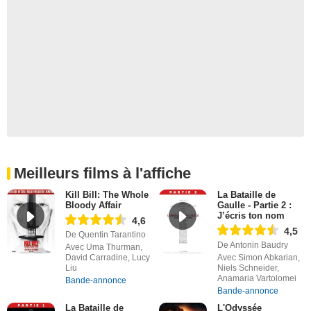
Meilleurs films à l'affiche
Kill Bill: The Whole
La Bataille de
Bloody Affair
Gaulle - Partie 2 :
J’écris ton nom
4,6
4,5
De Quentin Tarantino
De Antonin Baudry
Avec Uma Thurman,
David Carradine, Lucy
Avec Simon Abkarian,
Liu
Niels Schneider,
Anamaria Vartolomei
Bande-annonce
Bande-annonce
La Bataille de
L'Odyssée