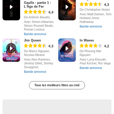
Gaulle - partie 1 :
4,3
L'Âge de Fer
De Christopher Nolan
4,4
Avec Matt Damon, Tom
De Antonin Baudry
Holland, Anne
Avec Simon Abkarian,
Hathaway
Simon Russell Beale,
Bande-annonce
Florian Lesieur
Bande-annonce
Jim Queen
In Waves
4,3
4,2
De Marco Nguyen,
De Phuong Mai
Nicolas Athane
Nguyen
Avec Alex Ramires,
Avec Lyna Khoudri,
Jérémy Gillet, Shirley
Paul Kircher, Rio Vega
Souagnon
Bande-annonce
Bande-annonce
Tous les meilleurs films au ciné