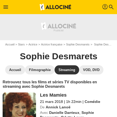
profil
menu
search
Accueil
Stars
Actrice
Actrice française
Sophie Desmarets
Sophie Desmarets : Films et séries online
Sophie Desmarets
Accueil
Filmographie
Streaming
VOD, DVD
Retrouvez tous les films et séries TV disponibles en
streaming avec Sophie Desmarets
Les Mamies
21 mars 2018
|
1h 22min
|
Comédie
De
Annick Lanoë
Avec
Danielle Darrieux
,
Sophie