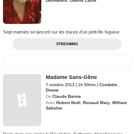
Desmarets
,
Odette Laure
Sept mamies se lancent sur les traces d'un petit-fils fugueur.
STREAMING
Madame Sans-Gêne
7 octobre 2013
|
1h 50min
|
Comédie
,
Drame
De
Claude Barma
Avec
Hubert Noël
,
Renaud Mary
,
William
Sabatier