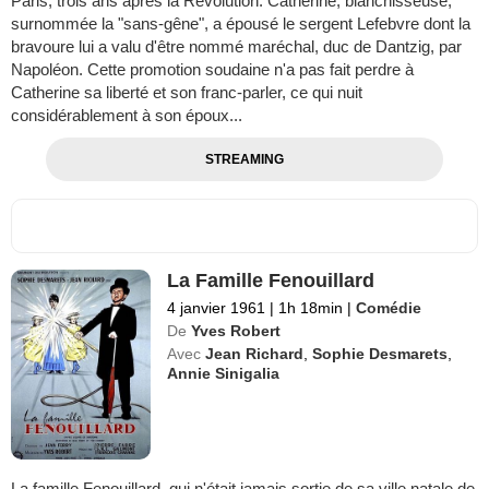
Paris, trois ans après la Révolution. Catherine, blanchisseuse,
surnommée la "sans-gêne", a épousé le sergent Lefebvre dont la
bravoure lui a valu d'être nommé maréchal, duc de Dantzig, par
Napoléon. Cette promotion soudaine n'a pas fait perdre à
Catherine sa liberté et son franc-parler, ce qui nuit
considérablement à son époux...
STREAMING
La Famille Fenouillard
4 janvier 1961
|
1h 18min
|
Comédie
De
Yves Robert
Avec
Jean Richard
,
Sophie Desmarets
,
Annie Sinigalia
La famille Fenouillard, qui n'était jamais sortie de sa ville natale de