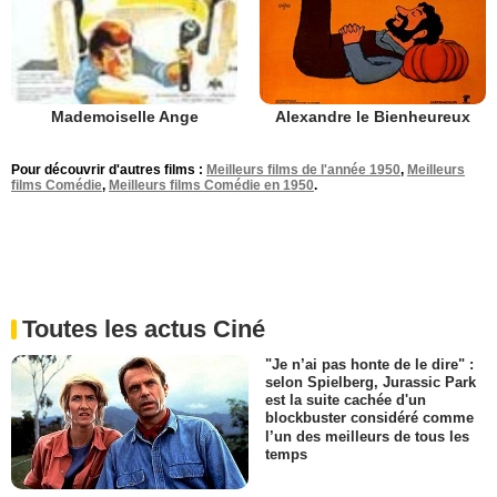
Alexandre le Bienheureux
Mademoiselle Ange
Pour découvrir d'autres films :
Meilleurs films de l'année 1950
,
Meilleurs
films Comédie
,
Meilleurs films Comédie en 1950
.
Toutes les actus Ciné
"Je n’ai pas honte de le dire" :
selon Spielberg, Jurassic Park
est la suite cachée d'un
blockbuster considéré comme
l’un des meilleurs de tous les
temps