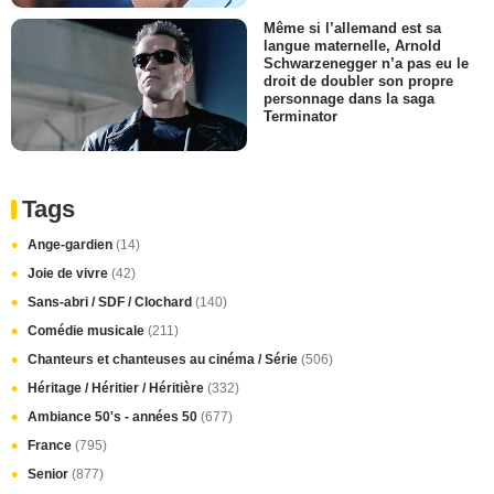
Même si l’allemand est sa
langue maternelle, Arnold
Schwarzenegger n’a pas eu le
droit de doubler son propre
personnage dans la saga
Terminator
Tags
Ange-gardien
(14)
Joie de vivre
(42)
Sans-abri / SDF / Clochard
(140)
Comédie musicale
(211)
Chanteurs et chanteuses au cinéma / Série
(506)
Héritage / Héritier / Héritière
(332)
Ambiance 50's - années 50
(677)
France
(795)
Senior
(877)