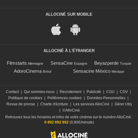
ALLOCINÉ SUR MOBILE
ALLOCINÉ À L'ÉTRANGER
Filmstarts
SensaCine
Beyazperde
Allemagne
Espagne
Turquie
AdoroCinema
Sensacine México
Brésil
Mexique
Contact
|
Qui sommes-nous
|
Recrutement
|
Publicité
|
CGU
|
CGV
|
Politique de cookies
|
Préférences cookies
|
Données Personnelles
|
Revue de presse
|
Charte d'écriture
|
Les services AlloCiné
|
Gérer Utiq
|
©AlloCiné
Retrouvez tous les horaires et infos de votre cinéma sur le numéro AlloCiné :
0 892 892 892
(0,90€/minute)