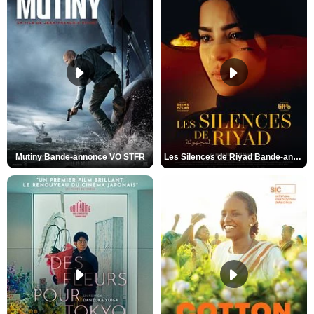
Mutiny Bande-annonce VO STFR
Les Silences de Riyad Bande-annonce VO STFR