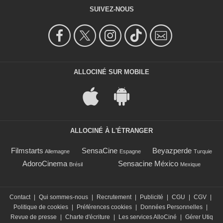
SUIVEZ-NOUS
ALLOCINÉ SUR MOBILE
ALLOCINÉ À L'ÉTRANGER
Filmstarts
SensaCine
Beyazperde
Allemagne
Espagne
Turquie
AdoroCinema
Sensacine México
Brésil
Mexique
Contact
|
Qui sommes-nous
|
Recrutement
|
Publicité
|
CGU
|
CGV
|
Politique de cookies
|
Préférences cookies
|
Données Personnelles
|
Revue de presse
|
Charte d'écriture
|
Les services AlloCiné
|
Gérer Utiq