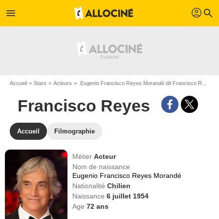
profil
menu
search
Accueil
Stars
Acteurs
Eugenio Francisco Reyes Morandé dit Francisco Reyes
Francisco Reyes
Accueil
Filmographie
Métier
Acteur
Nom de naissance
Eugenio Francisco Reyes Morandé
Nationalité
Chilien
Naissance
6 juillet 1954
Age
72
ans