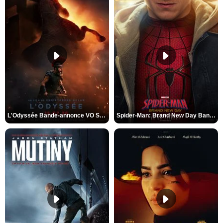
L'Odyssée Bande-annonce VO STFR
Spider-Man: Brand New Day Bande-annonce VO STFR