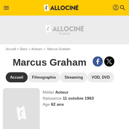
profil
menu
search
Accueil
Stars
Acteurs
Marcus Graham
Marcus Graham
Accueil
Filmographie
Streaming
VOD, DVD
Métier
Acteur
Naissance
11 octobre 1963
Age
62
ans