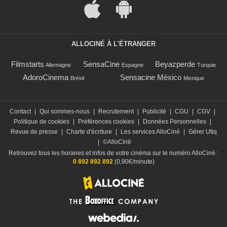
ALLOCINÉ À L'ÉTRANGER
Filmstarts
SensaCine
Beyazperde
Allemagne
Espagne
Turquie
AdoroCinema
Sensacine México
Brésil
Mexique
Contact
|
Qui sommes-nous
|
Recrutement
|
Publicité
|
CGU
|
CGV
|
Politique de cookies
|
Préférences cookies
|
Données Personnelles
|
Revue de presse
|
Charte d'écriture
|
Les services AlloCiné
|
Gérer Utiq
|
©AlloCiné
Retrouvez tous les horaires et infos de votre cinéma sur le numéro AlloCiné :
0 892 892 892
(0,90€/minute)