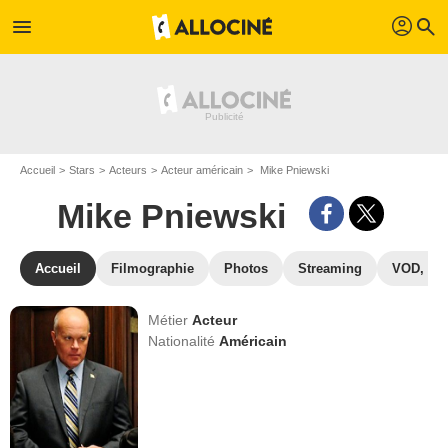
profil
menu
search
Accueil
Stars
Acteurs
Acteur américain
Mike Pniewski
Mike Pniewski
Accueil
Filmographie
Photos
Streaming
VOD, DV
Métier
Acteur
Nationalité
Américain