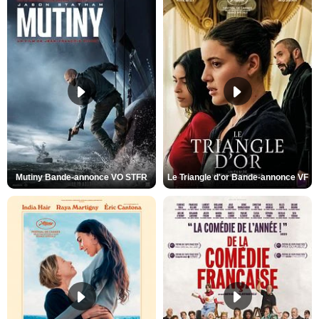
Mutiny Bande-annonce VO STFR
Le Triangle d'or Bande-annonce VF