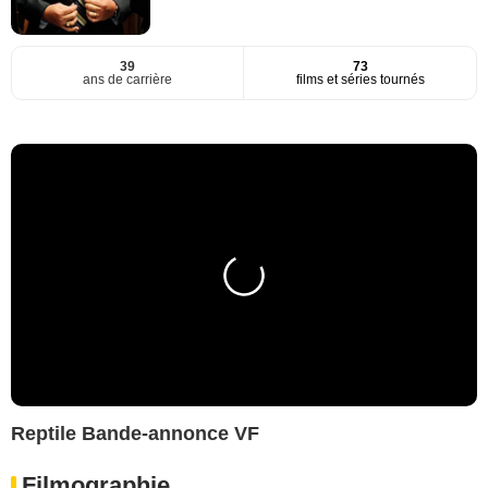
39
73
ans de carrière
films et séries tournés
Reptile Bande-annonce VF
Filmographie