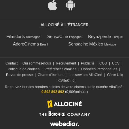
ALLOCINÉ À L'ÉTRANGER
Filmstarts
SensaCine
Beyazperde
Allemagne
Espagne
Turquie
AdoroCinema
Sensacine México
Brésil
Mexique
Contact
|
Qui sommes-nous
|
Recrutement
|
Publicité
|
CGU
|
CGV
|
Politique de cookies
|
Préférences cookies
|
Données Personnelles
|
Revue de presse
|
Charte d'écriture
|
Les services AlloCiné
|
Gérer Utiq
|
©AlloCiné
Retrouvez tous les horaires et infos de votre cinéma sur le numéro AlloCiné :
0 892 892 892
(0,90€/minute)