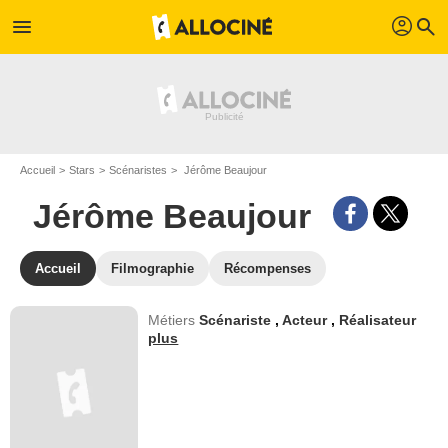
profil
menu
search
Accueil
Stars
Scénaristes
Jérôme Beaujour
Jérôme Beaujour
Accueil
Filmographie
Récompenses
Métiers
Scénariste
,
Acteur
,
Réalisateur
plus