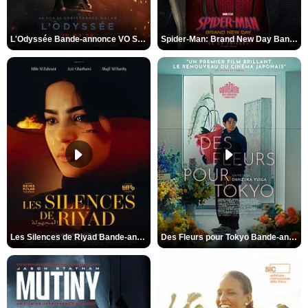
L'Odyssée Bande-annonce VO STFR
Spider-Man: Brand New Day Bande-annonce VO STFR
Les Silences de Riyad Bande-annonce VO STFR
Des Fleurs pour Tokyo Bande-annonce VO STFR