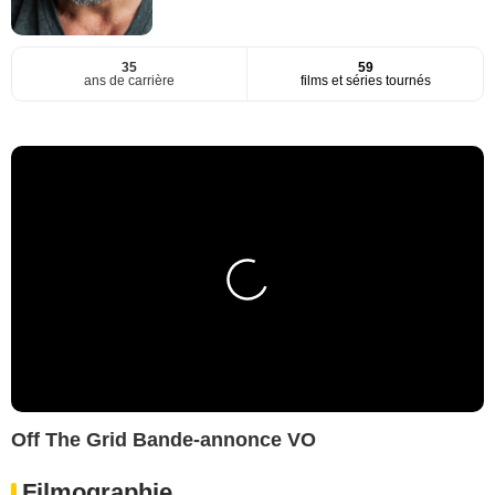
35
59
ans de carrière
films et séries tournés
Off The Grid Bande-annonce VO
Filmographie