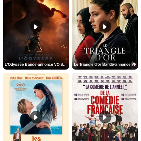
L'Odyssée Bande-annonce VO STFR
Le Triangle d'or Bande-annonce VF