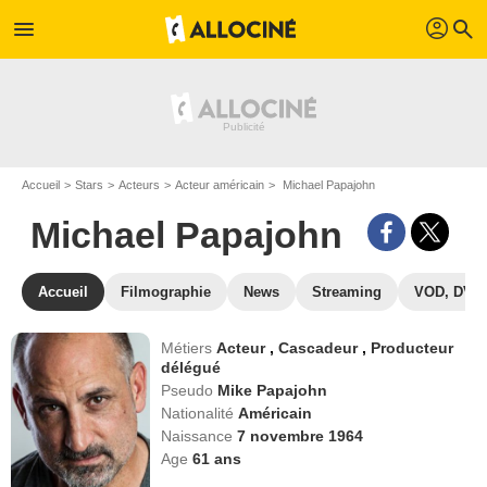
profil
menu
search
Accueil
Stars
Acteurs
Acteur américain
Michael Papajohn
Michael Papajohn
Accueil
Filmographie
News
Streaming
VOD, DVD
Métiers
Acteur
,
Cascadeur
,
Producteur
délégué
Pseudo
Mike Papajohn
Nationalité
Américain
Naissance
7 novembre 1964
Age
61
ans