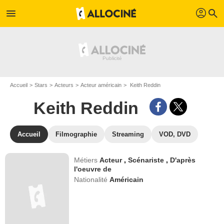
profil
menu
search
Accueil
Stars
Acteurs
Acteur américain
Keith Reddin
Keith Reddin
Accueil
Filmographie
Streaming
VOD, DVD
Métiers
Acteur
,
Scénariste
,
D'après
l'oeuvre de
Nationalité
Américain