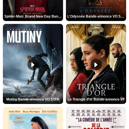
Spider-Man: Brand New Day Bande-annonce VO STFR
L'Odyssée Bande-annonce VO STFR
Mutiny Bande-annonce VO STFR
Le Triangle d'or Bande-annonce VF