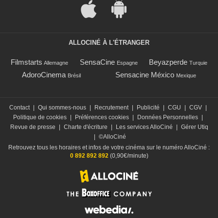
ALLOCINÉ À L'ÉTRANGER
Filmstarts
SensaCine
Beyazperde
Allemagne
Espagne
Turquie
AdoroCinema
Sensacine México
Brésil
Mexique
Contact
|
Qui sommes-nous
|
Recrutement
|
Publicité
|
CGU
|
CGV
|
Politique de cookies
|
Préférences cookies
|
Données Personnelles
|
Revue de presse
|
Charte d'écriture
|
Les services AlloCiné
|
Gérer Utiq
|
©AlloCiné
Retrouvez tous les horaires et infos de votre cinéma sur le numéro AlloCiné :
0 892 892 892
(0,90€/minute)