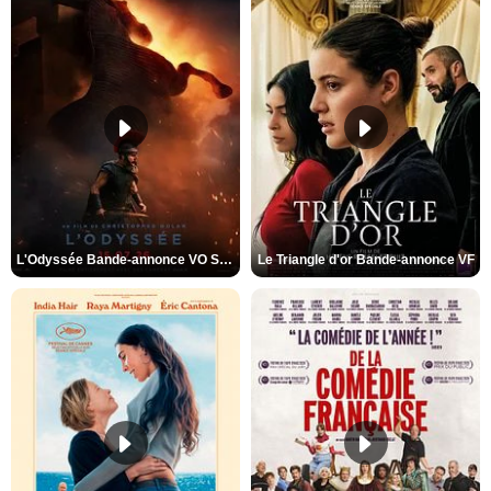
L'Odyssée Bande-annonce VO STFR
Le Triangle d'or Bande-annonce VF