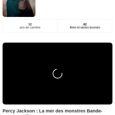
32
42
ans de carrière
films et séries tournés
Percy Jackson : La mer des monstres Bande-