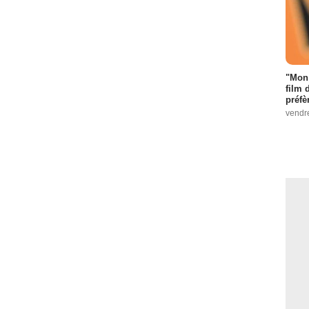
"Mon 
film 
préfè
vendr