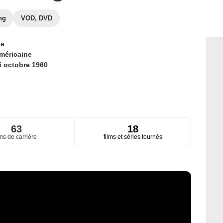
ng
VOD, DVD
ce
méricaine
5 octobre 1960
63
18
ns de carrière
films et séries tournés