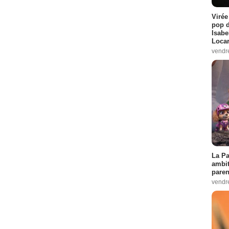
Virée
pop d
Isabe
Loca
vendr
La Pa
ambit
paren
vendr