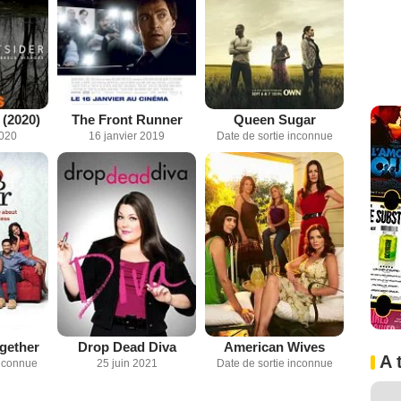
 (2020)
The Front Runner
Queen Sugar
2020
16 janvier 2019
Date de sortie inconnue
ogether
Drop Dead Diva
American Wives
A 
inconnue
25 juin 2021
Date de sortie inconnue