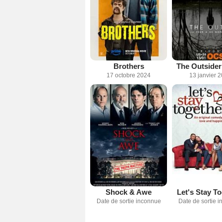
Brothers
The Outsider
17 octobre 2024
13 janvier 
Shock & Awe
Let's Stay T
Date de sortie inconnue
Date de sortie 