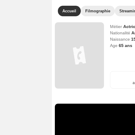
Accueil
Filmographie
Streami
Métier
Actri
Nationalité
A
Naissance
1
Age
65
ans
a