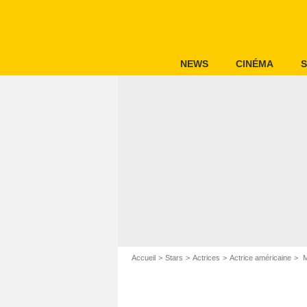
NEWS
CINÉMA
S
Accueil
Stars
Actrices
Actrice américaine
M