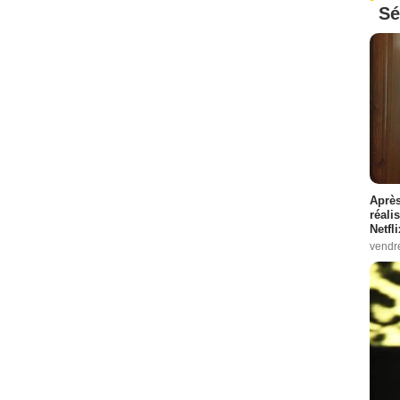
Sé
Après
réali
Netfl
vendr