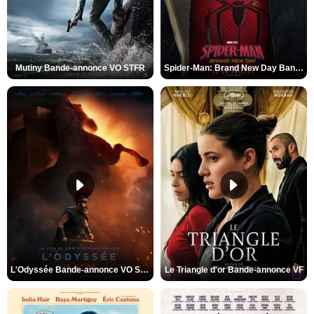
Mutiny Bande-annonce VO STFR
Spider-Man: Brand New Day Bande-annonce VO STFR
L'Odyssée Bande-annonce VO STFR
Le Triangle d'or Bande-annonce VF