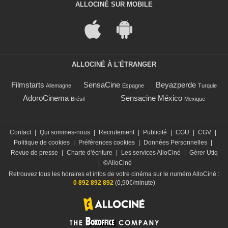
ALLOCINÉ SUR MOBILE
ALLOCINÉ À L'ÉTRANGER
Filmstarts
SensaCine
Beyazperde
Allemagne
Espagne
Turquie
AdoroCinema
Sensacine México
Brésil
Mexique
Contact
|
Qui sommes-nous
|
Recrutement
|
Publicité
|
CGU
|
CGV
|
Politique de cookies
|
Préférences cookies
|
Données Personnelles
|
Revue de presse
|
Charte d'écriture
|
Les services AlloCiné
|
Gérer Utiq
|
©AlloCiné
Retrouvez tous les horaires et infos de votre cinéma sur le numéro AlloCiné :
0 892 892 892
(0,90€/minute)