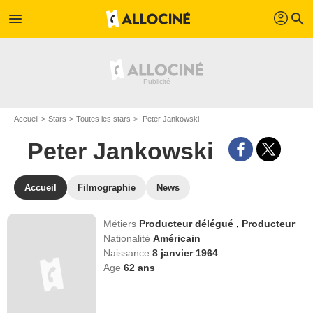
profil
menu
search
Accueil
Stars
Toutes les stars
Peter Jankowski
Peter Jankowski
Accueil
Filmographie
News
Métiers
Producteur délégué
,
Producteur
Nationalité
Américain
Naissance
8 janvier 1964
Age
62
ans