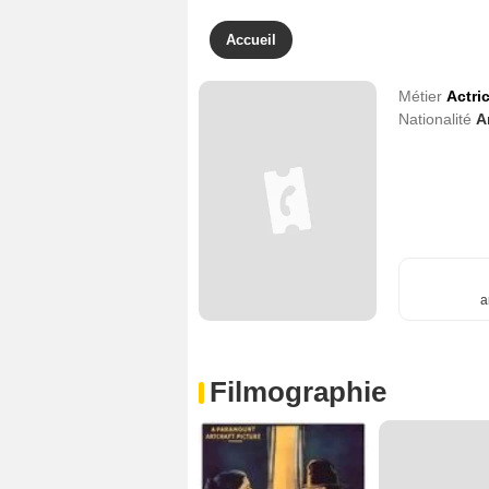
Accueil
Métier
Actri
Nationalité
A
a
Filmographie