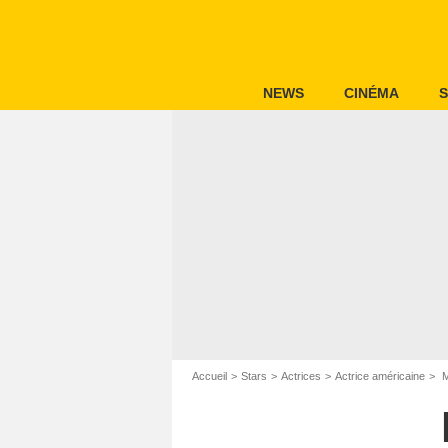
NEWS
CINÉMA
S
Accueil
Stars
Actrices
Actrice américaine
M