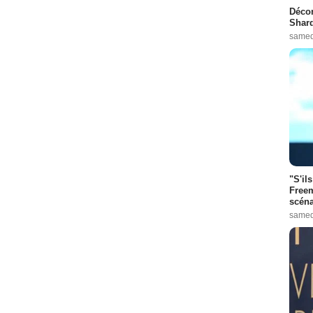
Décon
Shard
samed
"S'il
Freem
scéna
samed