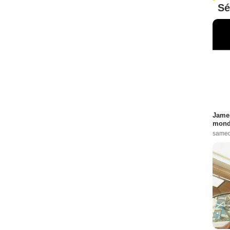
Sé
James
monde
samed