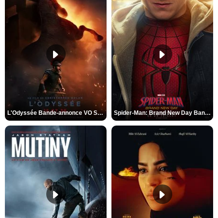
L'Odyssée Bande-annonce VO STFR
Spider-Man: Brand New Day Bande-annonce VO STFR