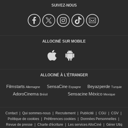
SUIVEZ-NOUS
ALLOCINÉ SUR MOBILE
ALLOCINÉ À L'ÉTRANGER
Filmstarts
SensaCine
Beyazperde
Allemagne
Espagne
Turquie
AdoroCinema
Sensacine México
Brésil
Mexique
Contact
|
Qui sommes-nous
|
Recrutement
|
Publicité
|
CGU
|
CGV
|
Politique de cookies
|
Préférences cookies
|
Données Personnelles
|
Revue de presse
|
Charte d'écriture
|
Les services AlloCiné
|
Gérer Utiq