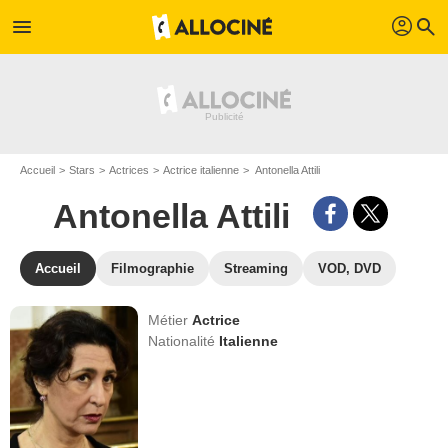
profil
menu
search
Accueil
Stars
Actrices
Actrice italienne
Antonella Attili
Antonella Attili
Accueil
Filmographie
Streaming
VOD, DVD
Métier
Actrice
Nationalité
Italienne