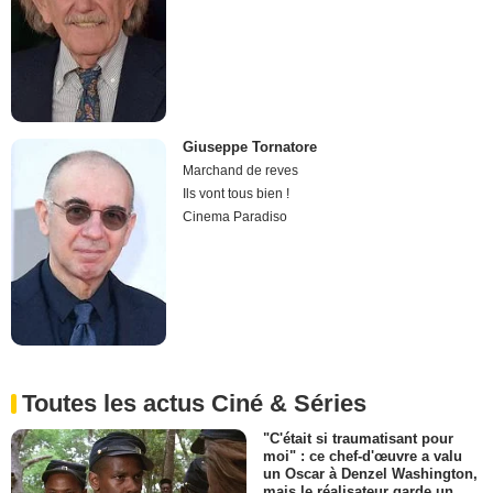
Giuseppe Tornatore
Marchand de reves
Ils vont tous bien !
Cinema Paradiso
Toutes les actus Ciné & Séries
"C'était si traumatisant pour
moi" : ce chef-d'œuvre a valu
un Oscar à Denzel Washington,
mais le réalisateur garde un