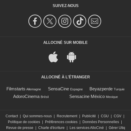
SUIVEZ-NOUS
ALLOCINÉ SUR MOBILE
ALLOCINÉ À L'ÉTRANGER
Filmstarts
SensaCine
Beyazperde
Allemagne
Espagne
Turquie
AdoroCinema
Sensacine México
Brésil
Mexique
Contact
|
Qui sommes-nous
|
Recrutement
|
Publicité
|
CGU
|
CGV
|
Politique de cookies
|
Préférences cookies
|
Données Personnelles
|
Revue de presse
|
Charte d'écriture
|
Les services AlloCiné
|
Gérer Utiq