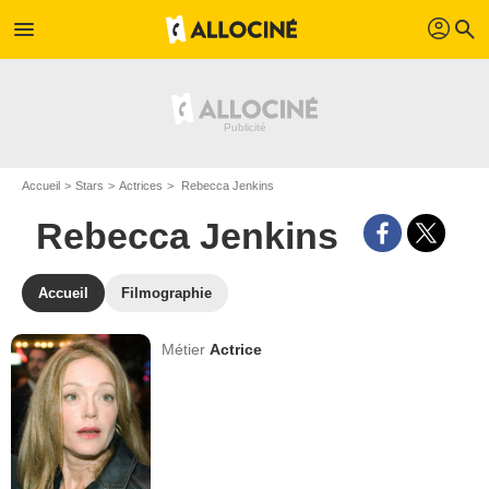
profil
menu
search
Accueil
Stars
Actrices
Rebecca Jenkins
Rebecca Jenkins
Accueil
Filmographie
Métier
Actrice