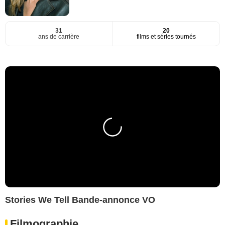
31
20
ans de carrière
films et séries tournés
Stories We Tell Bande-annonce VO
Filmographie