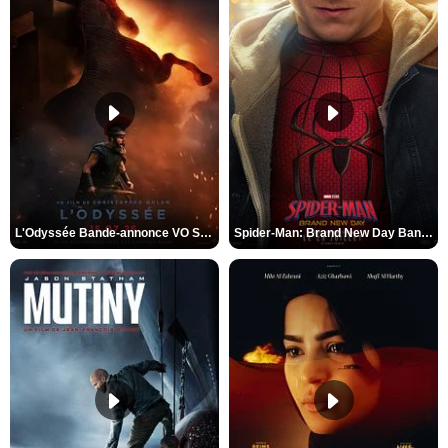
L'Odyssée Bande-annonce VO STFR
Spider-Man: Brand New Day Bande-annonce VO STFR