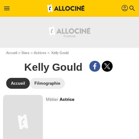
profil
menu
search
Accueil
Stars
Actrices
Kelly Gould
Kelly Gould
Accueil
Filmographie
Métier
Actrice