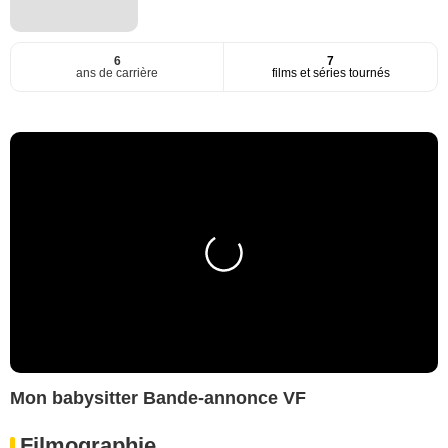
6
7
ans de carrière
films et séries tournés
Mon babysitter Bande-annonce VF
Filmographie