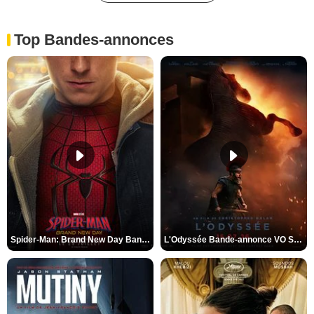
Top Bandes-annonces
Spider-Man: Brand New Day Bande-annonce VO STFR
L'Odyssée Bande-annonce VO STFR