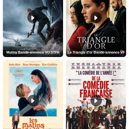
Mutiny Bande-annonce VO STFR
Le Triangle d'or Bande-annonce VF