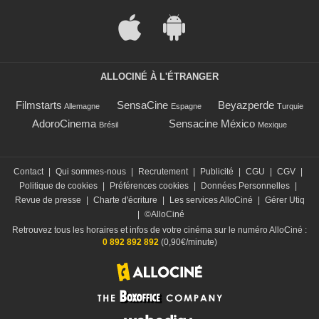
ALLOCINÉ À L'ÉTRANGER
Filmstarts
SensaCine
Beyazperde
Allemagne
Espagne
Turquie
AdoroCinema
Sensacine México
Brésil
Mexique
Contact
|
Qui sommes-nous
|
Recrutement
|
Publicité
|
CGU
|
CGV
|
Politique de cookies
|
Préférences cookies
|
Données Personnelles
|
Revue de presse
|
Charte d'écriture
|
Les services AlloCiné
|
Gérer Utiq
|
©AlloCiné
Retrouvez tous les horaires et infos de votre cinéma sur le numéro AlloCiné :
0 892 892 892
(0,90€/minute)