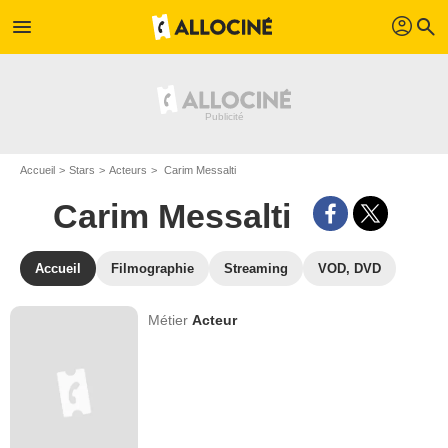
profil
menu
search
Accueil
Stars
Acteurs
Carim Messalti
Carim Messalti
Accueil
Filmographie
Streaming
VOD, DVD
Métier
Acteur