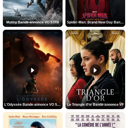
Mutiny Bande-annonce VO STFR
Spider-Man: Brand New Day Bande-annonce VO STFR
L'Odyssée Bande-annonce VO STFR
Le Triangle d'or Bande-annonce VF