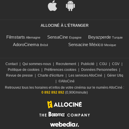
ALLOCINÉ À L'ÉTRANGER
Filmstarts
SensaCine
Beyazperde
Allemagne
Espagne
Turquie
AdoroCinema
Sensacine México
Brésil
Mexique
Contact
|
Qui sommes-nous
|
Recrutement
|
Publicité
|
CGU
|
CGV
|
Politique de cookies
|
Préférences cookies
|
Données Personnelles
|
Revue de presse
|
Charte d'écriture
|
Les services AlloCiné
|
Gérer Utiq
|
©AlloCiné
Retrouvez tous les horaires et infos de votre cinéma sur le numéro AlloCiné :
0 892 892 892
(0,90€/minute)