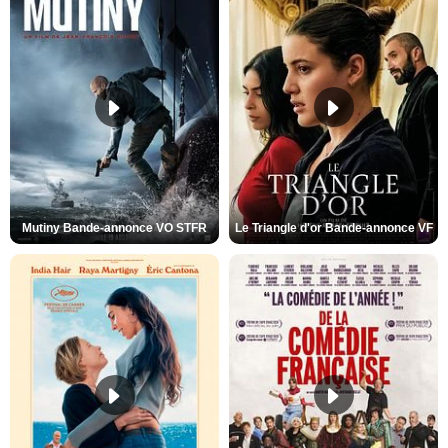
Mutiny Bande-annonce VO STFR
Le Triangle d'or Bande-annonce VF