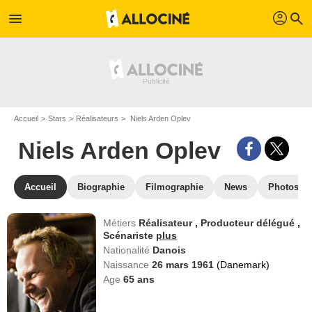
profil
menu
search
Accueil
Stars
Réalisateurs
Niels Arden Oplev
Niels Arden Oplev
Accueil
Biographie
Filmographie
News
Photos
Métiers
Réalisateur
,
Producteur délégué
,
Scénariste
plus
Nationalité
Danois
Naissance
26 mars 1961
(Danemark)
Age
65
ans