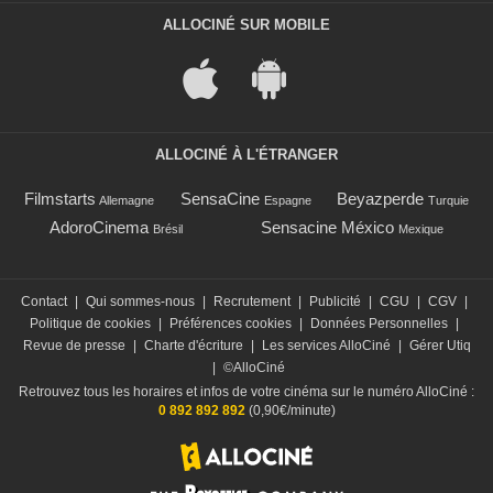
ALLOCINÉ SUR MOBILE
ALLOCINÉ À L'ÉTRANGER
Filmstarts
SensaCine
Beyazperde
Allemagne
Espagne
Turquie
AdoroCinema
Sensacine México
Brésil
Mexique
Contact
|
Qui sommes-nous
|
Recrutement
|
Publicité
|
CGU
|
CGV
|
Politique de cookies
|
Préférences cookies
|
Données Personnelles
|
Revue de presse
|
Charte d'écriture
|
Les services AlloCiné
|
Gérer Utiq
|
©AlloCiné
Retrouvez tous les horaires et infos de votre cinéma sur le numéro AlloCiné :
0 892 892 892
(0,90€/minute)