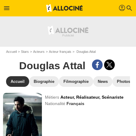
profil
menu
search
Accueil
Stars
Acteurs
Acteur français
Douglas Attal
Douglas Attal
Accueil
Biographie
Filmographie
News
Photos
Métiers
Acteur,
Réalisateur,
Scénariste
Nationalité
Français