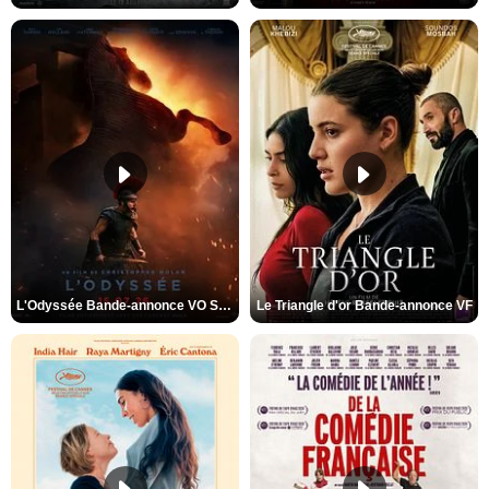
L'Odyssée Bande-annonce VO STFR
Le Triangle d'or Bande-annonce VF