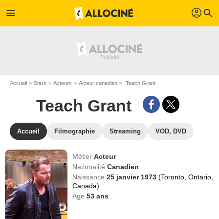
profil
menu
search
Accueil
Stars
Acteurs
Acteur canadien
Teach Grant
Teach Grant
Accueil
Filmographie
Streaming
VOD, DVD
Métier
Acteur
Nationalité
Canadien
Naissance
25 janvier 1973
(Toronto, Ontario,
Canada)
Age
53
ans