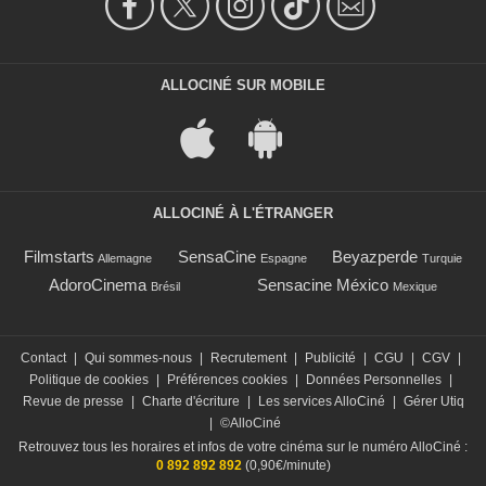
ALLOCINÉ SUR MOBILE
ALLOCINÉ À L'ÉTRANGER
Filmstarts
SensaCine
Beyazperde
Allemagne
Espagne
Turquie
AdoroCinema
Sensacine México
Brésil
Mexique
Contact
|
Qui sommes-nous
|
Recrutement
|
Publicité
|
CGU
|
CGV
|
Politique de cookies
|
Préférences cookies
|
Données Personnelles
|
Revue de presse
|
Charte d'écriture
|
Les services AlloCiné
|
Gérer Utiq
|
©AlloCiné
Retrouvez tous les horaires et infos de votre cinéma sur le numéro AlloCiné :
0 892 892 892
(0,90€/minute)