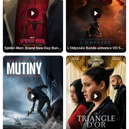
Spider-Man: Brand New Day Bande-annonce VO STFR
L'Odyssée Bande-annonce VO STFR