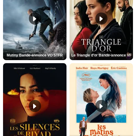
Mutiny Bande-annonce VO STFR
Le Triangle d'or Bande-annonce VF