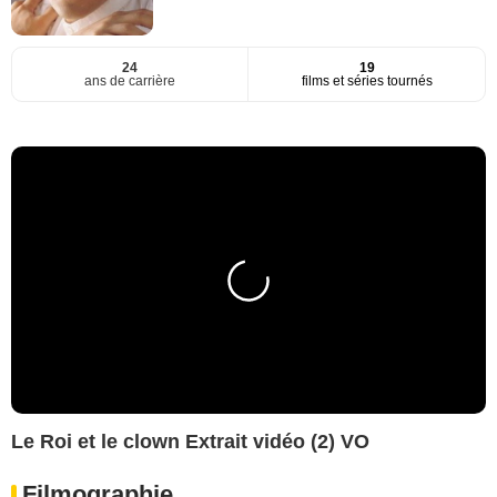
24
19
ans de carrière
films et séries tournés
Le Roi et le clown Extrait vidéo (2) VO
Filmographie