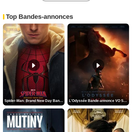
Top Bandes-annonces
Spider-Man: Brand New Day Bande-annonce VO STFR
L'Odyssée Bande-annonce VO STFR