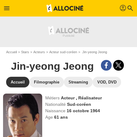
profil
menu
search
Accueil
Stars
Acteurs
Acteur sud-coréen
Jin-yeong Jeong
Jin-yeong Jeong
Accueil
Filmographie
Streaming
VOD, DVD
Métiers
Acteur
,
Réalisateur
Nationalité
Sud-coréen
Naissance
16 octobre 1964
Age
61
ans