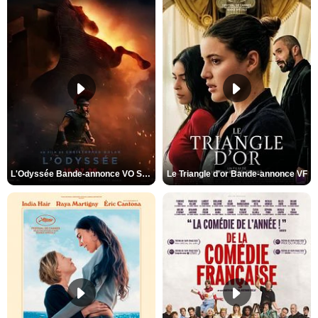
L'Odyssée Bande-annonce VO STFR
Le Triangle d'or Bande-annonce VF