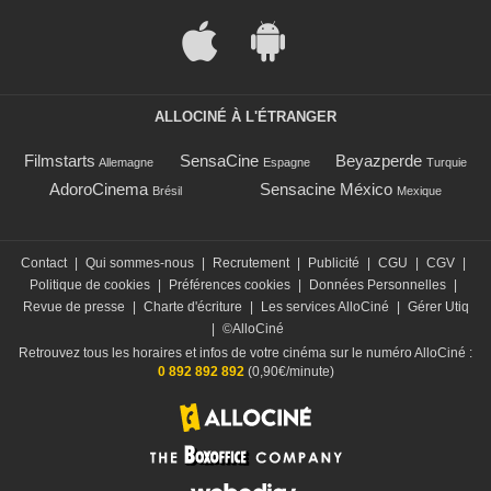
ALLOCINÉ À L'ÉTRANGER
Filmstarts
SensaCine
Beyazperde
Allemagne
Espagne
Turquie
AdoroCinema
Sensacine México
Brésil
Mexique
Contact
|
Qui sommes-nous
|
Recrutement
|
Publicité
|
CGU
|
CGV
|
Politique de cookies
|
Préférences cookies
|
Données Personnelles
|
Revue de presse
|
Charte d'écriture
|
Les services AlloCiné
|
Gérer Utiq
|
©AlloCiné
Retrouvez tous les horaires et infos de votre cinéma sur le numéro AlloCiné :
0 892 892 892
(0,90€/minute)