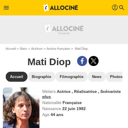
profil
menu
search
Accueil
Stars
Actrices
Actrice française
Mati Diop
Mati Diop
Accueil
Biographie
Filmographie
News
Photos
Métiers
Actrice
,
Réalisatrice
,
Scénariste
plus
Nationalité
Française
Naissance
22 juin 1982
Age
44
ans