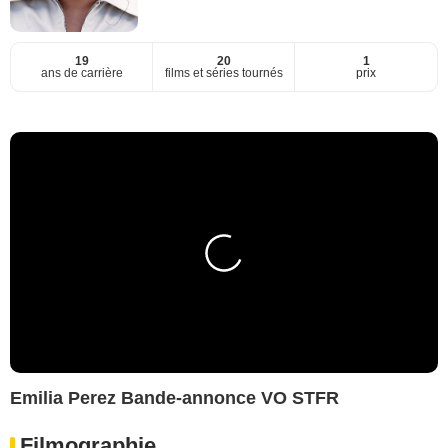
19
20
1
ans de carrière
films et séries tournés
prix
Emilia Perez Bande-annonce VO STFR
Filmographie