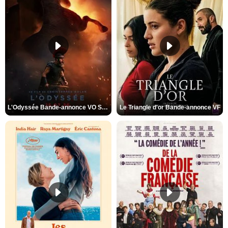
L'Odyssée Bande-annonce VO STFR
Le Triangle d'or Bande-annonce VF