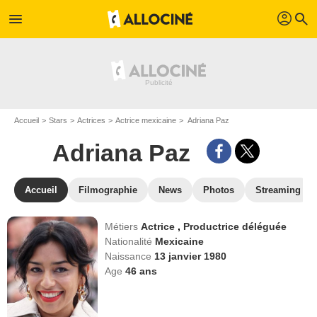
profil
menu
search
Accueil
Stars
Actrices
Actrice mexicaine
Adriana Paz
Adriana Paz
Accueil
Filmographie
News
Photos
Streaming
Métiers
Actrice
,
Productrice déléguée
Nationalité
Mexicaine
Naissance
13 janvier 1980
Age
46
ans