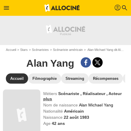
profil
menu
search
Accueil
Stars
Scénaristes
Scénariste américain
Alan Michael Yang dit Alan Yang
Alan Yang
Accueil
Filmographie
Streaming
Récompenses
V
Métiers
Scénariste
,
Réalisateur
,
Acteur
plus
Nom de naissance
Alan Michael Yang
Nationalité
Américain
Naissance
22 août 1983
Age
42
ans