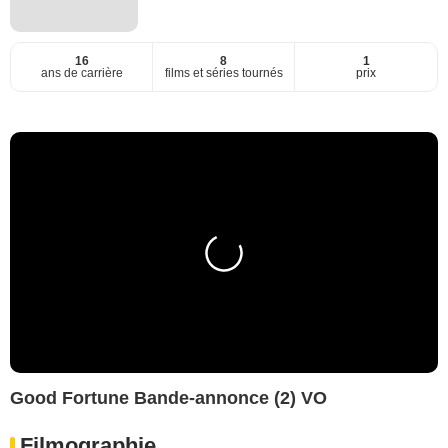
16
8
1
ans de carrière
films et séries tournés
prix
Good Fortune Bande-annonce (2) VO
Filmographie