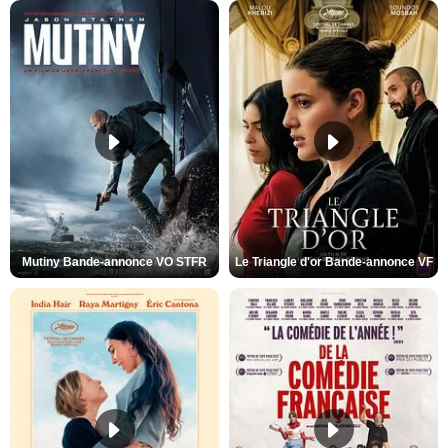
Mutiny Bande-annonce VO STFR
Le Triangle d'or Bande-annonce VF