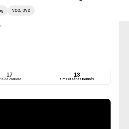
ng
VOD, DVD
r
17
13
ns de carrière
films et séries tournés