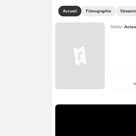
Accueil
Filmographie
Streami
Métier
Acteu
a