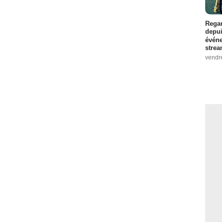
Regar
depui
événe
strea
vendr