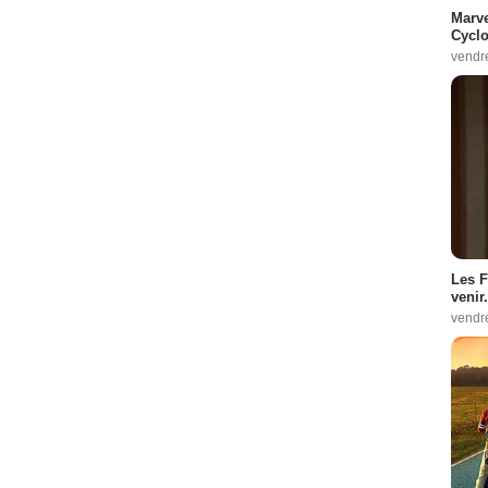
Marve
Cyclo
vendr
Les F
venir.
vendr