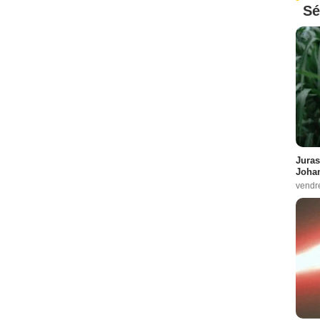
Sé
Juras
Johan
vendr