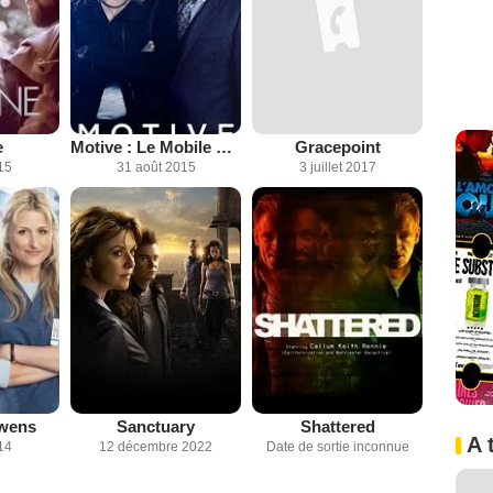
e
Motive : Le Mobile du Crime
Gracepoint
15
31 août 2015
3 juillet 2017
Owens
Sanctuary
Shattered
A 
14
12 décembre 2022
Date de sortie inconnue