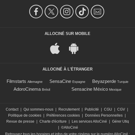
ALLOCINÉ SUR MOBILE
ALLOCINÉ À L'ÉTRANGER
Filmstarts
SensaCine
Beyazperde
Allemagne
Espagne
Turquie
AdoroCinema
Sensacine México
Brésil
Mexique
Contact
|
Qui sommes-nous
|
Recrutement
|
Publicité
|
CGU
|
CGV
|
Politique de cookies
|
Préférences cookies
|
Données Personnelles
|
Revue de presse
|
Charte d'écriture
|
Les services AlloCiné
|
Gérer Utiq
|
©AlloCiné
Retrouvez tous les horaires et infos de votre cinéma sur le numéro AlloCiné :