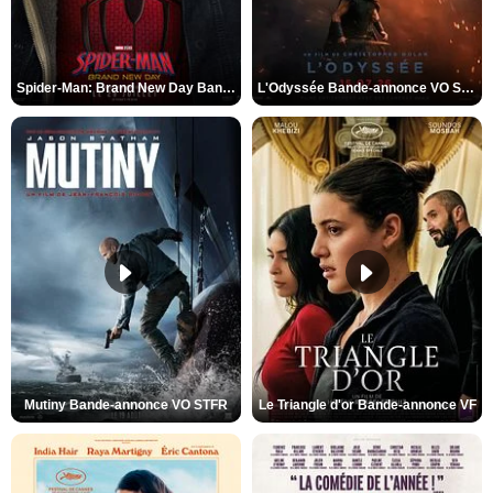
Spider-Man: Brand New Day Bande-annonce VO STFR
L'Odyssée Bande-annonce VO STFR
Mutiny Bande-annonce VO STFR
Le Triangle d'or Bande-annonce VF