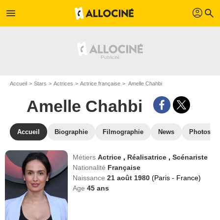
profil
menu
search
Accueil
Stars
Actrices
Actrice française
Amelle Chahbi
Amelle Chahbi
Accueil
Biographie
Filmographie
News
Photos
Métiers
Actrice
,
Réalisatrice
,
Scénariste
Nationalité
Française
Naissance
21 août 1980
(Paris - France)
Age
45
ans