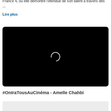
France 4, où elle démontre l’étendue de son talent à travers des
...
Lire plus
#OnIraTousAuCinéma - Amelle Chahbi