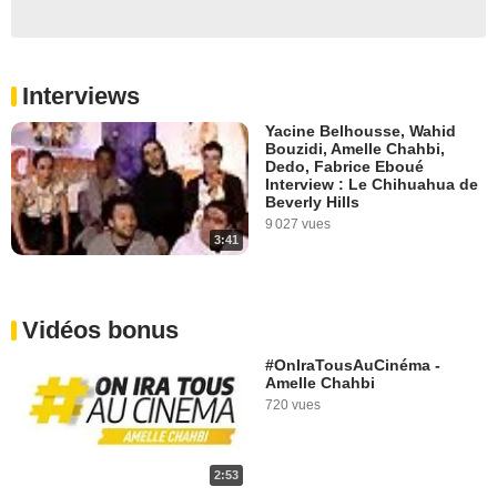
Interviews
Yacine Belhousse, Wahid
Bouzidi, Amelle Chahbi,
Dedo, Fabrice Eboué
Interview : Le Chihuahua de
Beverly Hills
9 027 vues
3:41
Vidéos bonus
#OnIraTousAuCinéma -
Amelle Chahbi
720 vues
2:53