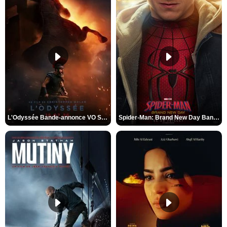
L'Odyssée Bande-annonce VO STFR
Spider-Man: Brand New Day Bande-annonce VO STFR