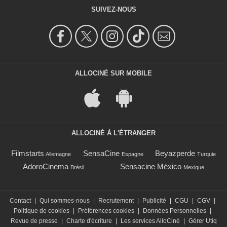
SUIVEZ-NOUS
ALLOCINÉ SUR MOBILE
ALLOCINÉ À L'ÉTRANGER
Filmstarts
SensaCine
Beyazperde
Allemagne
Espagne
Turquie
AdoroCinema
Sensacine México
Brésil
Mexique
Contact
|
Qui sommes-nous
|
Recrutement
|
Publicité
|
CGU
|
CGV
|
Politique de cookies
|
Préférences cookies
|
Données Personnelles
|
Revue de presse
|
Charte d'écriture
|
Les services AlloCiné
|
Gérer Utiq