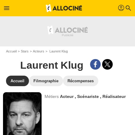
profil
menu
search
Accueil
Stars
Acteurs
Laurent Klug
Laurent Klug
Accueil
Filmographie
Récompenses
Métiers
Acteur
,
Scénariste
,
Réalisateur