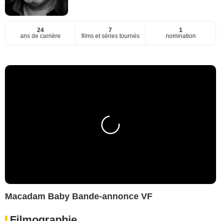
24
7
1
ans de carrière
films et séries tournés
nomination
Macadam Baby Bande-annonce VF
Filmographie