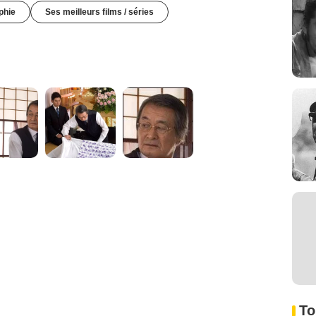
phie
Ses meilleurs films / séries
To