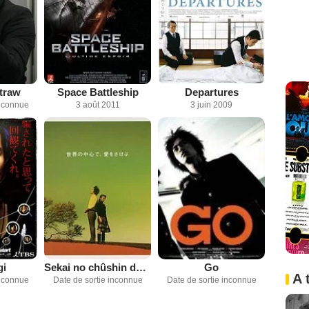
Straw
Space Battleship
Departures
inconnue
3 août 2011
3 juin 2009
gi
Sekai no chûshin de, ai o sakebu
Go
A 
inconnue
Date de sortie inconnue
Date de sortie inconnue