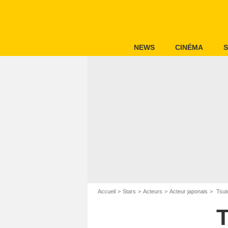
NEWS
CINÉMA
S
Accueil
Stars
Acteurs
Acteur japonais
Tsut