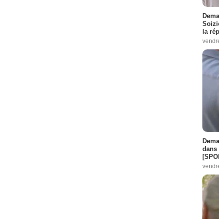
Demai
Soizi
la ré
vendr
Demai
dans 
[SPO
vendr