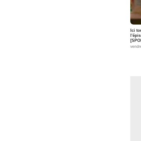
Ici t
l'épi
[SPO
vendr