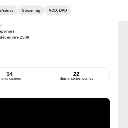
s/séries
Streaming
VOD, DVD
r
aponais
 décembre 1936
54
22
ns de carrière
films et séries tournés