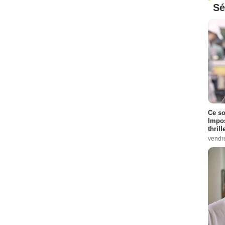
Sé
Ce so
Impos
thrill
vendr