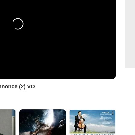
nnonce (2) VO