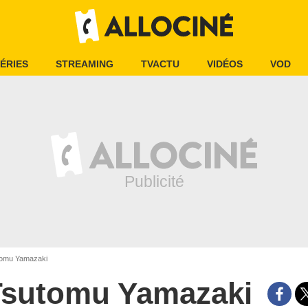
ÉRIES
STREAMING
TVACTU
VIDÉOS
VOD
omu Yamazaki
Tsutomu Yamazaki