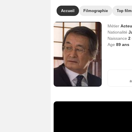
Accueil
Filmographie
Top film
Métier
Acteu
Nationalité
J
Naissance
2
Age
89
ans
a