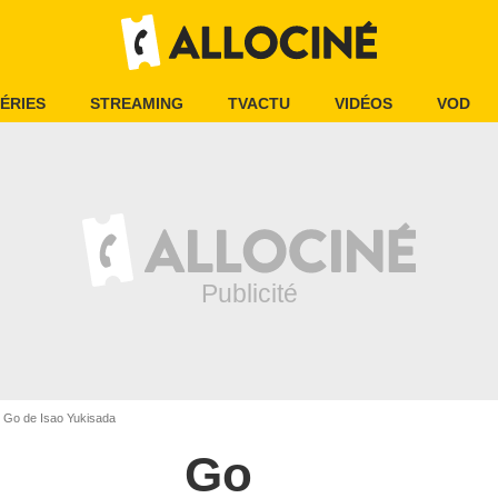
ÉRIES
STREAMING
TVACTU
VIDÉOS
VOD
Go de Isao Yukisada
Go