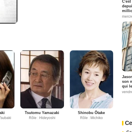
C'est
depui
milli
mercr
Jason
son n
qui le
vendre
aki
Tsutomu Yamazaki
Shinobu Ôtake
Tsubaki
Rôle : Hideyoshi
Rôle : Michiko
Ce