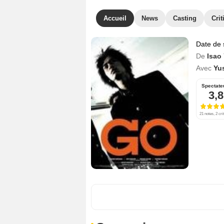
Accueil
News
Casting
Crit
Date de 
De
Isao
Avec
Yu
Spectate
3,8
21 notes, 2 cri