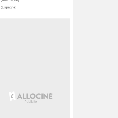
o
(Allemagne)
o
(Espagne)