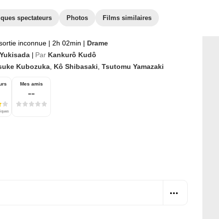
iques spectateurs
Photos
Films similaires
sortie inconnue
|
2h 02min
|
Drame
 Yukisada
Par
Kankurô Kudô
|
suke Kubozuka
,
Kô Shibasaki
,
Tsutomu Yamazaki
urs
Mes amis
--
tiques